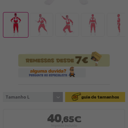
Tamanho L
guia de tamanhos
40
,65€
Imposto Incluído