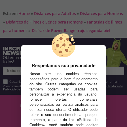
Esta em
Home
»
Disfarces para Adultos
»
Disfarces para Homens
»
Disfarces de Filmes e Séries para Homens
»
Fantasias de filmes
para homens
»
Disfraz de Power Ranger rojo segunda piel
INSCREVA-SE NA NOSSA
NEWSLETTER
Obtenha descontos e saiba de tudo antes de
todos!
Respeitamos sua privacidade
Nosso site usa cookies técnicos
necessários para o bom funcionamento
Gostaria de receber descontos exclusivos, novidades e tendências por e-mail.
do site. Outras categorias de cookies
Posso cancelar a inscrição a qualquer momento, conforme estipulado na
Política de
Publicidade
.
também podem ser usadas para
personalizar a experiência do usuário,
fornecer ofertas comerciais
personalizadas ou realizar análises para
otimizar nossa oferta. O utilizador pode
retirar o seu consentimento a qualquer
momento, a partir do link «Política de
Cookies». Você também pode aceitar