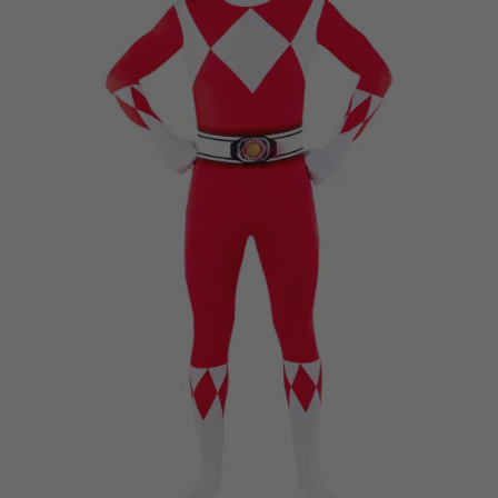
Vá em frente! Estávamos esperando por você.
CRIAR CONTA