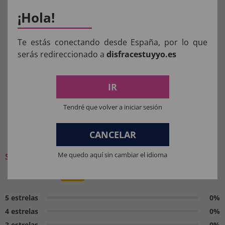
¡Hola!
Aviso:
Todos os produtos destinados a crianças
Te estás conectando desde España, por lo que
menores de 36 meses devem ser supervisionados
serás redireccionado a
disfracestuyyo.es
por um adulto.
Manter longe do fogo.
IR
Tendré que volver a iniciar sesión
O QUE OS NOSSOS CLIENTES
CANCELAR
PENSAM:
Me quedo aquí sin cambiar el idioma
Seja o primeiro a deixar a sua opinião
0 / 5
5 estrelas
0%
4 estrelas
0%
3 estrelas
0%