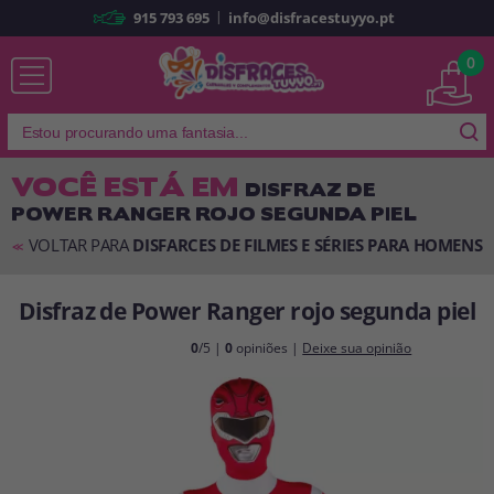
|
915 793 695
info@disfracestuyyo.pt
Já sou cliente
0
VOCÊ ESTÁ EM
DISFRAZ DE
POWER RANGER ROJO SEGUNDA PIEL
Lembrar-me
Esqueceu sua senha?
VOLTAR PARA
DISFARCES DE FILMES E SÉRIES PARA HOMENS
<<
ENTRAR
Disfraz de Power Ranger rojo segunda piel
É a minha primeira vez
0
/5 |
0
opiniões |
Deixe sua opinião
Sou novo
Ao criar uma conta em
disfracestuyyo.pt
, você poderá fazer suas
compras rapidamente em nossa loja virtual, verificar o status de seus
pedidos e consultar suas operações anteriores.