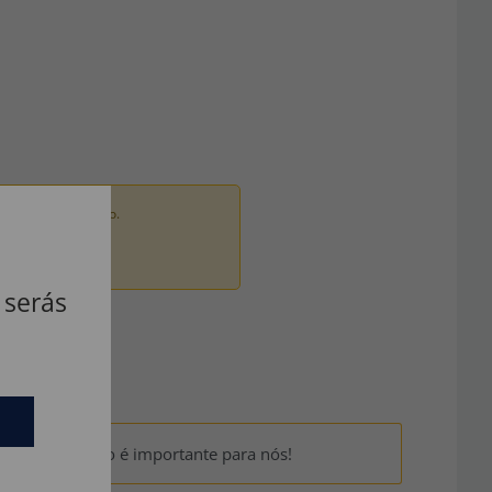
ados por um adulto.
 serás
um? Sua opinião é importante para nós!