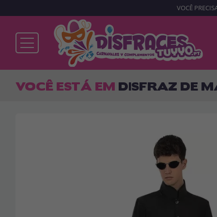
VOCÊ PRECISA
Já sou cliente
VOCÊ ESTÁ EM
DISFRAZ DE M
Lembrar-me
Esqueceu sua senha?
ENTRAR