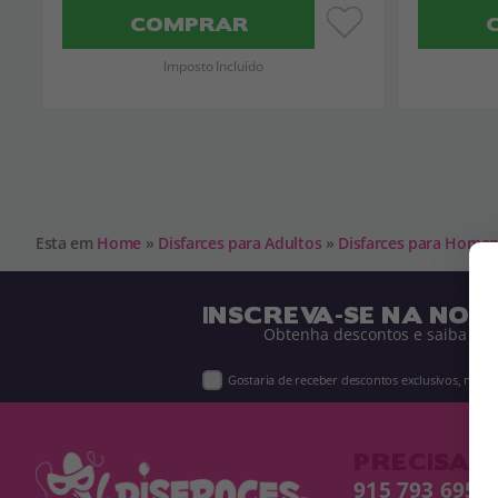
COMPRAR
Imposto Incluído
Esta em
Home
»
Disfarces para Adultos
»
Disfarces para Home
INSCREVA-SE NA NOS
Obtenha descontos e saiba de 
Gostaria de receber descontos exclusivos, novi
PRECISA D
915 793 695