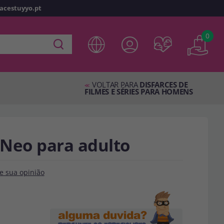
racestuyyo.pt
z
o
0
 em
disfracestuyyo.pt
, você poderá fazer suas compras
oja virtual, verificar o status de seus pedidos e consultar
VOLTAR PARA
DISFARCES DE
es.
<<
FILMES E SÉRIES PARA HOMENS
s esperando por você.
 Neo para adulto
TA
e sua opinião