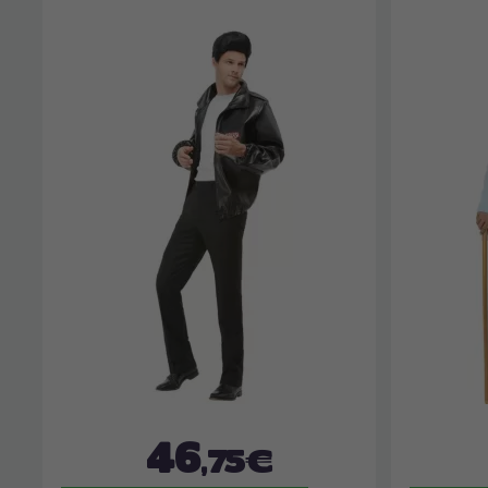
46
,75€