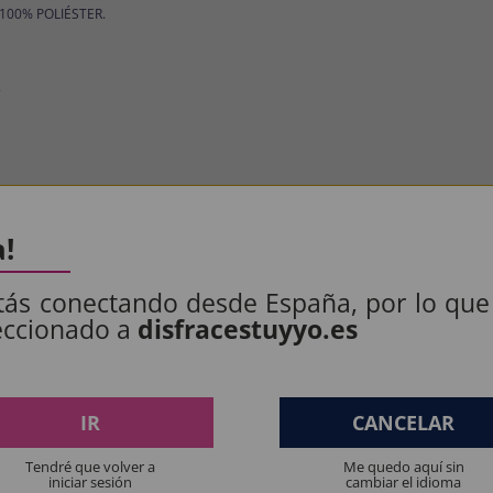
: 100% POLIÉSTER.
.
os produtos destinados a crianças menores de 36 meses devem ser supervision
a!
Manter longe do fogo.
tás conectando desde España, por lo que
eccionado a
disfracestuyyo.es
ES PENSAM:
IR
CANCELAR
Ainda não há comentários, quer ser o primeiro a deixar 
Tendré que volver a
Me quedo aquí sin
iniciar sesión
cambiar el idioma