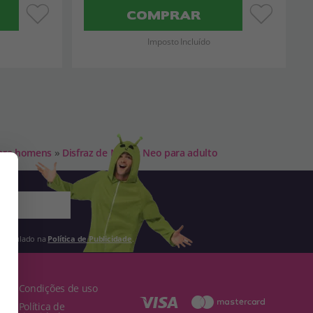
COMPRAR
Imposto Incluído
para homens
»
Disfraz de Matrix Neo para adulto
 estipulado na
Política de Publicidade
.
· Condições de uso
· Política de