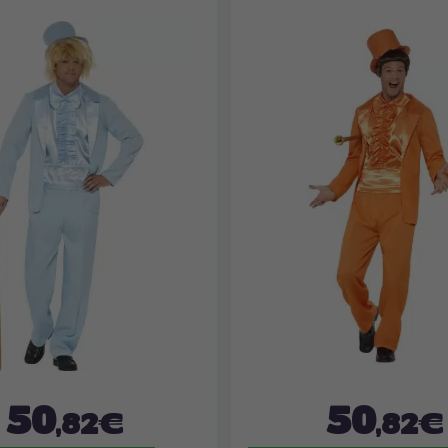
50
50
,82€
,82€