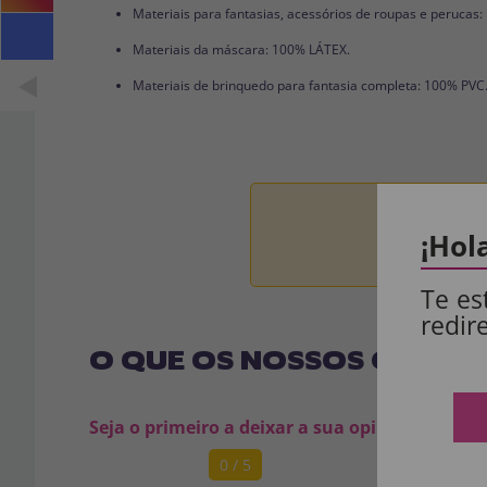
Materiais para fantasias, acessórios de roupas e perucas
Materiais da máscara: 100% LÁTEX.
Materiais de brinquedo para fantasia completa: 100% PVC
Aviso:
Todos 
¡Hol
Te es
redir
O QUE OS NOSSOS CLIENT
Seja o primeiro a deixar a sua opinião
0 / 5