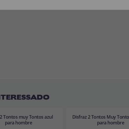
NTERESSADO
 2 Tontos muy Tontos azul
Disfraz 2 Tontos Muy Tont
para hombre
para hombre