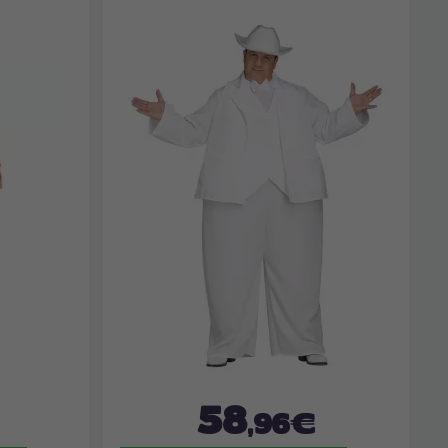
58
,96€