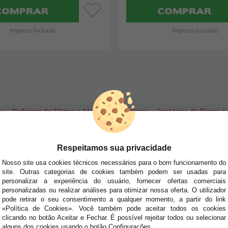
COMPRAR
COMPRAR
Imposto Incluído
Imposto Incluído
ns
»
Disfarces de Filmes e Séries para Homens
»
Fantasias de filmes 
SA NEWSLETTER
Respeitamos sua privacidade
tudo antes de todos!
Nosso site usa cookies técnicos necessários para o bom funcionamento do
site. Outras categorias de cookies também podem ser usadas para
dades e tendências por e-mail. Posso cancelar a inscrição a qualquer momento, conforme
personalizar a experiência do usuário, fornecer ofertas comerciais
personalizadas ou realizar análises para otimizar nossa oferta. O utilizador
pode retirar o seu consentimento a qualquer momento, a partir do link
E AJUDA?
«Política de Cookies». Você também pode aceitar todos os cookies
· Quem somos
clicando no botão Aceitar e Fechar. É possível rejeitar todos ou selecionar
· Como comprar
alguns dos cookies usando o botão Configurações.