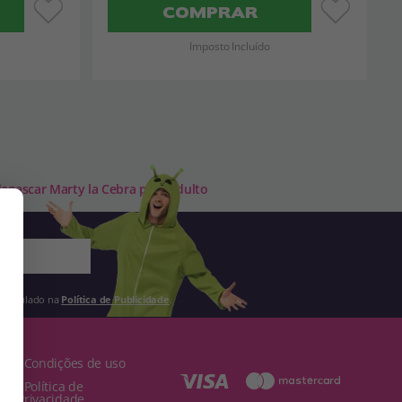
COMPRAR
Imposto Incluído
agascar Marty la Cebra para adulto
 estipulado na
Política de Publicidade
.
· Condições de uso
· Política de
Privacidade