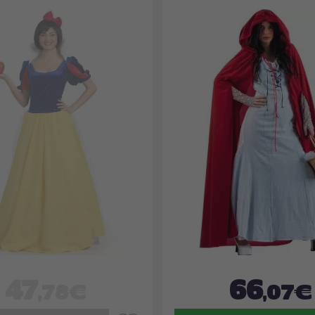
47
66
,78€
,07€