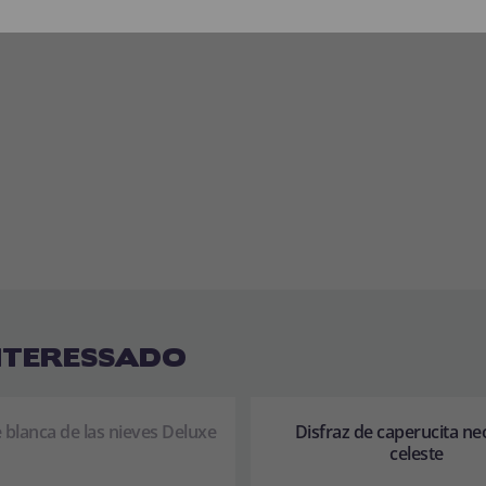
NTERESSADO
e blanca de las nieves Deluxe
Disfraz de caperucita ne
celeste