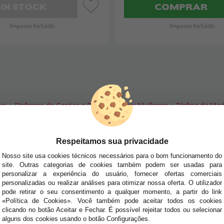
SIN STOCK
COMPRAR
Imposto Incluído
Imposto Incluído
res
»
Disfarces de Contos e Desenhos para Mulheres
»
Disfraz de Mad
SA NEWSLETTER
Respeitamos sua privacidade
tudo antes de todos!
Nosso site usa cookies técnicos necessários para o bom funcionamento do
site. Outras categorias de cookies também podem ser usadas para
dades e tendências por e-mail. Posso cancelar a inscrição a qualquer momento, conforme
personalizar a experiência do usuário, fornecer ofertas comerciais
personalizadas ou realizar análises para otimizar nossa oferta. O utilizador
pode retirar o seu consentimento a qualquer momento, a partir do link
E AJUDA?
«Política de Cookies». Você também pode aceitar todos os cookies
· Quem somos
clicando no botão Aceitar e Fechar. É possível rejeitar todos ou selecionar
· Como comprar
alguns dos cookies usando o botão Configurações.