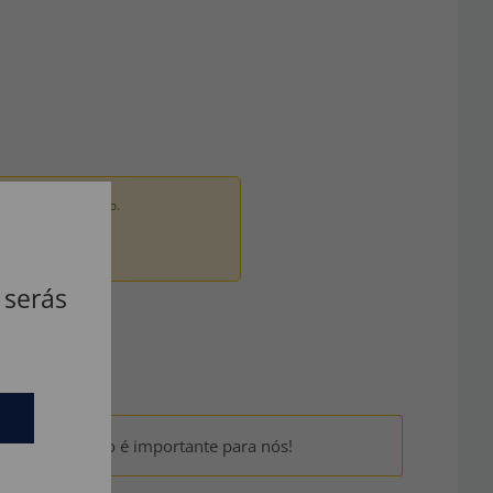
ados por um adulto.
 serás
um? Sua opinião é importante para nós!