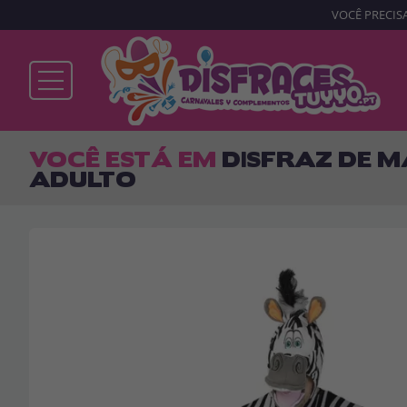
VOCÊ PRECISA
Já sou cliente
VOCÊ ESTÁ EM
DISFRAZ DE 
ADULTO
Lembrar-me
Esqueceu sua senha?
ENTRAR