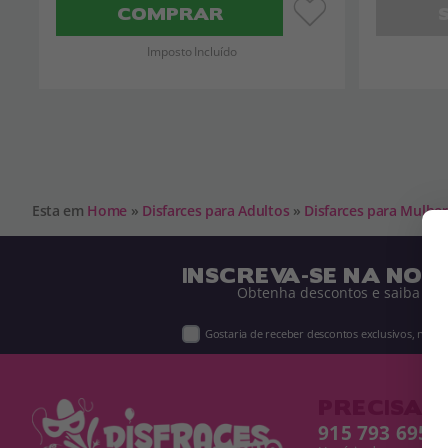
COMPRAR
Imposto Incluído
Esta em
Home
»
Disfarces para Adultos
»
Disfarces para Mulhe
INSCREVA-SE NA NOS
Obtenha descontos e saiba de 
Gostaria de receber descontos exclusivos, novi
PRECISA D
915 793 695