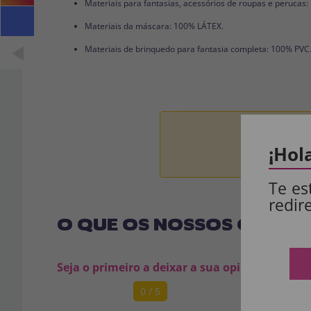
Materiais para fantasias, acessórios de roupas e perucas
Materiais da máscara: 100% LÁTEX.
Materiais de brinquedo para fantasia completa: 100% PVC
Aviso:
Todos 
¡Hol
Te es
redir
O QUE OS NOSSOS CLIENT
Seja o primeiro a deixar a sua opinião
0 / 5