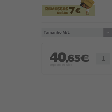
Tamanho M/L
40
,65€
Imposto Incluído