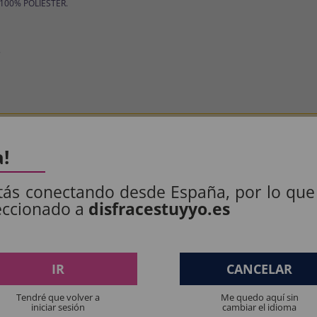
: 100% POLIÉSTER.
.
os produtos destinados a crianças menores de 36 meses devem ser supervision
a!
Manter longe do fogo.
tás conectando desde España, por lo que
eccionado a
disfracestuyyo.es
ES PENSAM:
IR
CANCELAR
Ainda não há comentários, quer ser o primeiro a deixar 
Tendré que volver a
Me quedo aquí sin
iniciar sesión
cambiar el idioma