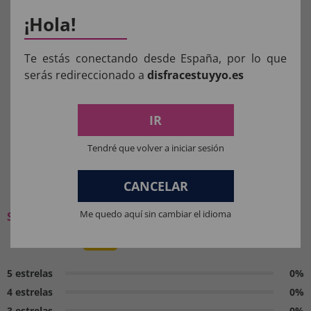
¡Hola!
Aviso:
Todos os produtos destinados a crianças
Te estás conectando desde España, por lo que
menores de 36 meses devem ser supervisionados
serás redireccionado a
disfracestuyyo.es
por um adulto.
Manter longe do fogo.
IR
Tendré que volver a iniciar sesión
O QUE OS NOSSOS CLIENTES
CANCELAR
PENSAM:
Me quedo aquí sin cambiar el idioma
Seja o primeiro a deixar a sua opinião
0 / 5
5 estrelas
0%
4 estrelas
0%
3 estrelas
0%