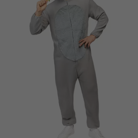
Vá em frente! Estávamos esperando por você.
CRIAR CONTA