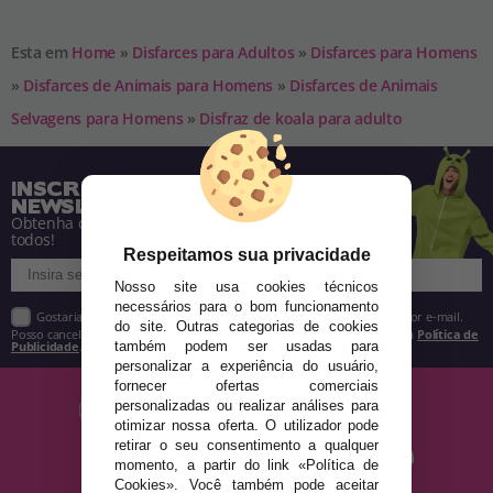
Esta em
Home
»
Disfarces para Adultos
»
Disfarces para Homens
»
Disfarces de Animais para Homens
»
Disfarces de Animais
Selvagens para Homens
»
Disfraz de koala para adulto
INSCREVA-SE NA NOSSA
NEWSLETTER
Obtenha descontos e saiba de tudo antes de
todos!
Respeitamos sua privacidade
Nosso site usa cookies técnicos
necessários para o bom funcionamento
Gostaria de receber descontos exclusivos, novidades e tendências por e-mail.
do site. Outras categorias de cookies
Posso cancelar a inscrição a qualquer momento, conforme estipulado na
Política de
Publicidade
.
também podem ser usadas para
personalizar a experiência do usuário,
fornecer ofertas comerciais
personalizadas ou realizar análises para
otimizar nossa oferta. O utilizador pode
retirar o seu consentimento a qualquer
momento, a partir do link «Política de
Cookies». Você também pode aceitar