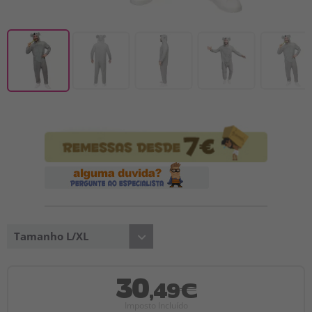
Tamanho L/XL
30
,49€
Imposto Incluído