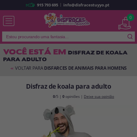
|
915 793 695
info@disfracestuyyo.pt
Já sou cliente
0
VOCÊ ESTÁ EM
DISFRAZ DE KOALA
PARA ADULTO
Lembrar-me
Esqueceu sua senha?
VOLTAR PARA
DISFARCES DE ANIMAIS PARA HOMENS
<<
ENTRAR
Disfraz de koala para adulto
É a minha primeira vez
0
/5 |
0
opiniões |
Deixe sua opinião
Sou novo
Ao criar uma conta em
disfracestuyyo.pt
, você poderá fazer suas
compras rapidamente em nossa loja virtual, verificar o status de seus
pedidos e consultar suas operações anteriores.