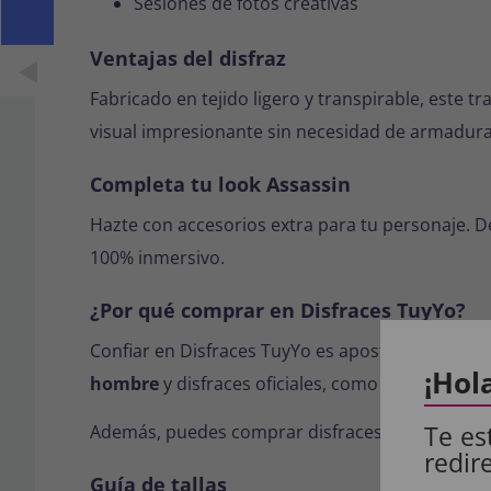
Sesiones de fotos creativas
Ventajas del disfraz
Fabricado en tejido ligero y transpirable, este 
visual impresionante sin necesidad de armaduras
Completa tu look Assassin
Hazte con accesorios extra para tu personaje. D
100% inmersivo.
¿Por qué comprar en Disfraces TuyYo?
Confiar en Disfraces TuyYo es apostar por calid
¡Hol
hombre
y disfraces oficiales, como este de Ezio 
Te es
Además, puedes comprar disfraces online de for
redir
Guía de tallas