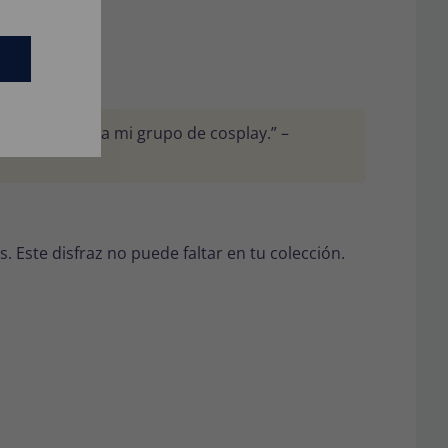
s medidas.
 Perfecto para mi grupo de cosplay.” –
. Este disfraz no puede faltar en tu colección.