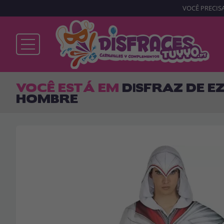
VOCÊ PRECISA
Já sou cliente
VOCÊ ESTÁ EM
DISFRAZ DE E
HOMBRE
Lembrar-me
Esqueceu sua senha?
ENTRAR