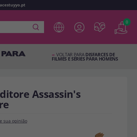
racestuyyo.pt
z
o
0
 em
disfracestuyyo.pt
, você poderá fazer suas compras
oja virtual, verificar o status de seus pedidos e consultar
D PARA
es.
VOLTAR PARA
DISFARCES DE
<<
FILMES E SÉRIES PARA HOMENS
s esperando por você.
TA
ditore Assassin's
re
e sua opinião