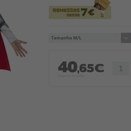
Tamanho M/L
40
,65€
Imposto Incluído