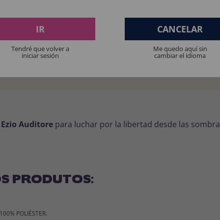
 nuestra guía de tallas para elegir la talla perfecta según tu
IR
CANCELAR
Tendré que volver a
Me quedo aquí sin
iniciar sesión
cambiar el idioma
na. Muy cómodo, se ve genial y a todo el mundo le encantó.
 Ezio Auditore
para luchar por la libertad desde las sombras
S PRODUTOS:
: 100% POLIÉSTER.