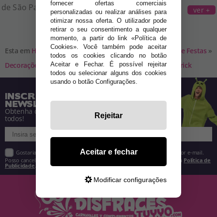
fornecer ofertas comerciais
de São Patrício.
ver +
personalizadas ou realizar análises para
otimizar nossa oferta. O utilizador pode
retirar o seu consentimento a qualquer
momento, a partir do link «Política de
Cookies». Você também pode aceitar
Esta em
Home
»
Acessórios para Disfarces
»
Decoração e Festas
»
todos os cookies clicando no botão
Aceitar e Fechar. É possível rejeitar
Decorações para suas festas temáticas
»
dia de São Patrick
todos ou selecionar alguns dos cookies
usando o botão Configurações.
INSCREVA-SE NA NOSSA
NEWSLETTER
Obtenha descontos e saiba de tudo antes de
Rejeitar
todos!
Aceitar e fechar
Gostaria de receber descontos exclusivos, novidades e tendências por e-mail.
Posso cancelar a inscrição a qualquer momento, conforme estipulado na
Política de
Publicidade
.
Modificar configurações