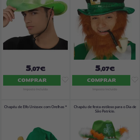
5
5
,07€
,07€
COMPRAR
COMPRAR
Imposto Incluído
Imposto Incluído
Chapéu de Elfo Unissex com Orelhas *
Chapéu de festa estiloso para o Dia de
São Patrício.