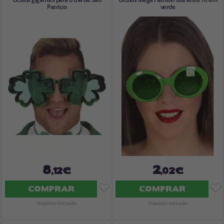
Patrício
verde
8
2
,12€
,02€
COMPRAR
COMPRAR
Imposto Incluído
Imposto Incluído