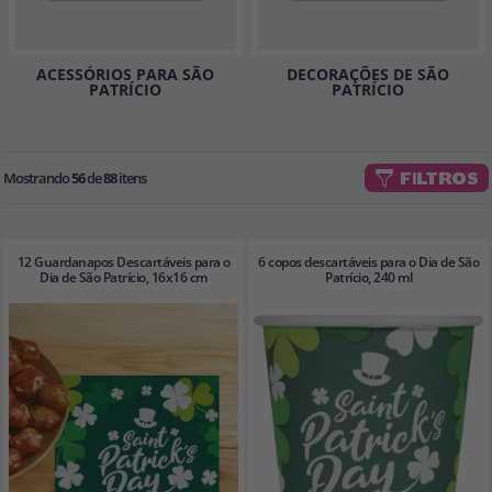
Vá em frente! Estávamos esperando por você.
CRIAR CONTA
ACESSÓRIOS PARA SÃO
DECORAÇÕES DE SÃO
PATRÍCIO
PATRÍCIO
Mostrando
56
de
88
itens
FILTROS
12 Guardanapos Descartáveis para o
6 copos descartáveis para o Dia de São
Dia de São Patrício, 16x16 cm
Patrício, 240 ml