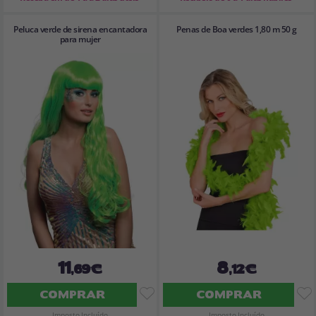
Peluca verde de sirena encantadora
Penas de Boa verdes 1,80 m 50 g
para mujer
11
8
,69€
,12€
COMPRAR
COMPRAR
Imposto Incluído
Imposto Incluído