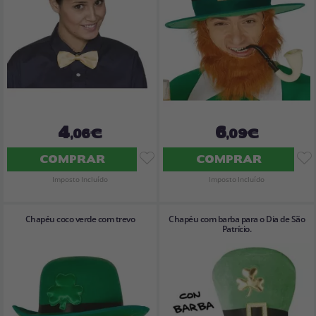
4
6
,06€
,09€
COMPRAR
COMPRAR
Imposto Incluído
Imposto Incluído
Chapéu coco verde com trevo
Chapéu com barba para o Dia de São
Patrício.