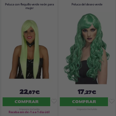
Peluca con flequillo verde neón para
Peluca del deseo verde
mujer
22
17
,87€
,27€
COMPRAR
COMPRAR
Imposto Incluído
Imposto Incluído
Receba em de -1 a a 1 dia útil