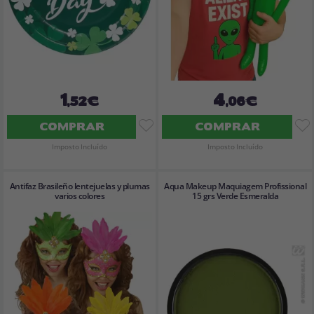
1
4
,52€
,06€
COMPRAR
COMPRAR
Imposto Incluído
Imposto Incluído
Antifaz Brasileño lentejuelas y plumas
Aqua Makeup Maquiagem Profissional
varios colores
15 grs Verde Esmeralda