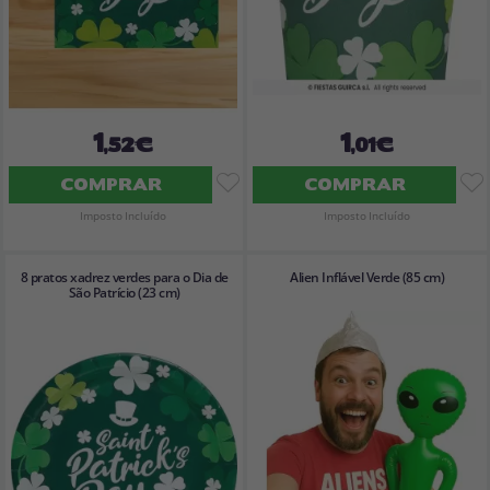
1
1
,52€
,01€
COMPRAR
COMPRAR
Imposto Incluído
Imposto Incluído
8 pratos xadrez verdes para o Dia de
Alien Inflável Verde (85 cm)
São Patrício (23 cm)