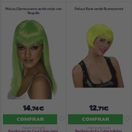
Peluca Glamourama verde neón con
Peluca Rave verde fluorescente
flequillo
14
12
,74€
,71€
COMPRAR
COMPRAR
Imposto Incluído
Imposto Incluído
Receba em de 1 a a 2 dias úteis
Recíbelo de 0 a 1 días hábiles