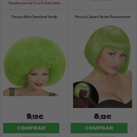
Receba em de 3 a a 6 dias úteis
Peruca Afro Oversized Verde.
Peruca Cabaré Verde Fluorescente
9
8
,15€
,12€
COMPRAR
COMPRAR
Imposto Incluído
Imposto Incluído