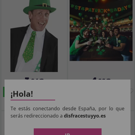
3
4
,04€
,06€
¡Hola!
COMPRAR
COMPRAR
Imposto Incluído
Imposto Incluído
Te estás conectando desde España, por lo que
serás redireccionado a
disfracestuyyo.es
Lanterna Esférica Verde 20 CMS.
Lanterna Esférica Verde 26 CMS.