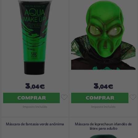
3
3
,04€
,04€
COMPRAR
COMPRAR
Imposto Incluído
Imposto Incluído
Máscara de fantasia verde anônima
Máscara de leprechaun irlandés de
látex para adulto