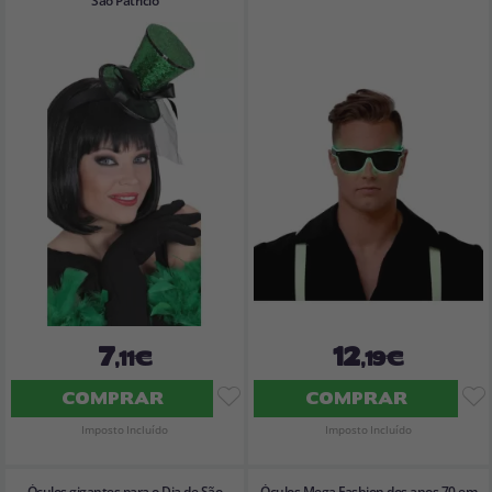
São Patrício
7
12
,11€
,19€
COMPRAR
COMPRAR
Imposto Incluído
Imposto Incluído
Óculos gigantes para o Dia de São
Óculos Mega Fashion dos anos 70 em