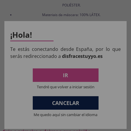
POLIÉSTER.
Materiais da máscara: 100% LÁTEX.
Materiais de brinquedo para fantasia completa: 100% PVC.
¡Hola!
Te estás conectando desde España, por lo que
serás redireccionado a
disfracestuyyo.es
Aviso:
Todos os produtos destinados a crianças
menores de 36 meses devem ser supervisionados
IR
por um adulto.
Manter longe do fogo.
Tendré que volver a iniciar sesión
CANCELAR
O QUE OS NOSSOS CLIENTES
Me quedo aquí sin cambiar el idioma
PENSAM: