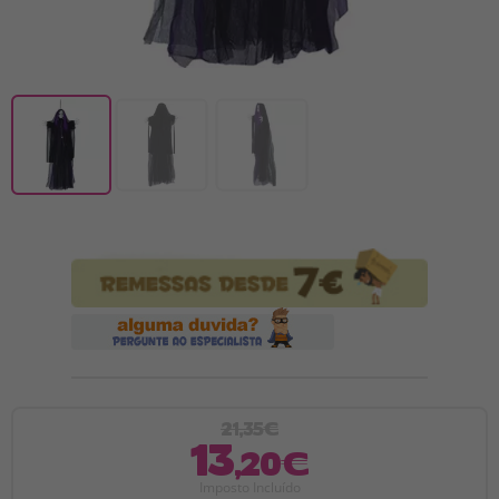
21,35€
13
,20€
Imposto Incluído