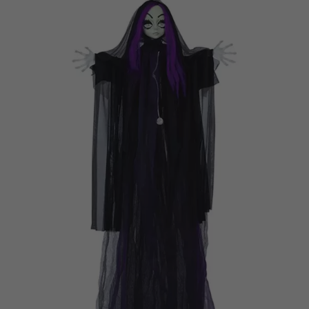
Vá em frente! Estávamos esperando por você.
CRIAR CONTA