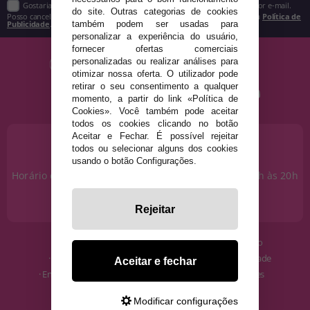
Gostaria de receber descontos exclusivos, novidades e tendências por e-mail.
do site. Outras categorias de cookies
Posso cancelar a inscrição a qualquer momento, conforme estipulado na
Política de
Publicidade
.
também podem ser usadas para
personalizar a experiência do usuário,
fornecer ofertas comerciais
personalizadas ou realizar análises para
otimizar nossa oferta. O utilizador pode
retirar o seu consentimento a qualquer
momento, a partir do link «Política de
Cookies». Você também pode aceitar
todos os cookies clicando no botão
Aceitar e Fechar. É possível rejeitar
PRECISA DE AJUDA?
todos ou selecionar alguns dos cookies
915 793 695
usando o botão Configurações.
Horário de segunda a sexta das 10h às 14h e das 17h às 20h
Sábados das 10h às 14h.
info@disfracestuyyo.pt
Rejeitar
· Quem somos
· Condições de uso
· Como comprar
· Política de Privacidade
Aceitar e fechar
· Envios e Devoluções
· Política de Cookies
· Blog
· Aviso Legal
Modificar configurações