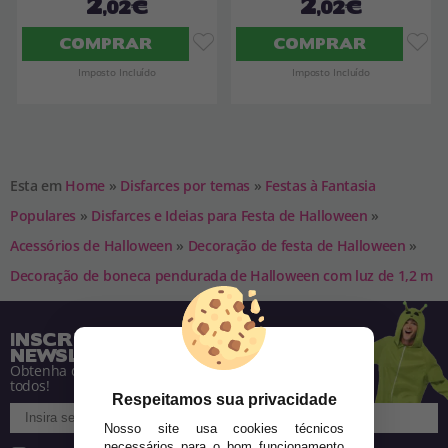
2
2
,02€
,02€
COMPRAR
COMPRAR
Imposto Incluído
Imposto Incluído
Esta em
Home
»
Disfarces por temas
»
Festas à Fantasia
Populares
»
Disfarces e Ideias para Festa de Halloween
»
Acessórios de Halloween
»
Decoração de festa de Halloween
»
Decoração de boneca pendurada de Halloween com luz de 1,2 m
INSCREVA-SE NA NOSSA
NEWSLETTER
Obtenha descontos e saiba de tudo antes de
todos!
Respeitamos sua privacidade
Nosso site usa cookies técnicos
necessários para o bom funcionamento