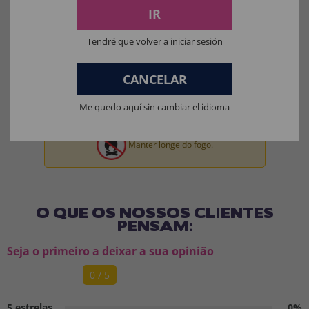
IR
Tendré que volver a iniciar sesión
CANCELAR
Aviso:
Todos os produtos destinados a crianças
menores de 36 meses devem ser supervisionados
Me quedo aquí sin cambiar el idioma
por um adulto.
Manter longe do fogo.
O QUE OS NOSSOS CLIENTES
PENSAM:
Seja o primeiro a deixar a sua opinião
0 / 5
5 estrelas
0%