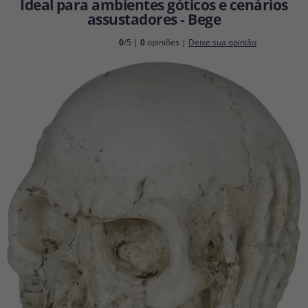
Ideal para ambientes góticos e cenários
Vá em frente! Estávamos esperando por você.
assustadores - Bege
CRIAR CONTA
0
/5 |
0
opiniões |
Deixe sua opinião