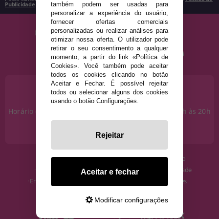
Publicidade
.
também podem ser usadas para
personalizar a experiência do usuário,
fornecer ofertas comerciais
personalizadas ou realizar análises para
otimizar nossa oferta. O utilizador pode
retirar o seu consentimento a qualquer
momento, a partir do link «Política de
Cookies». Você também pode aceitar
todos os cookies clicando no botão
Aceitar e Fechar. É possível rejeitar
PRECISA DE AJUDA?
todos ou selecionar alguns dos cookies
915 793 695
usando o botão Configurações.
Horário de segunda a sexta das 10h às 14h e das 17h às 20h
Sábados das 10h às 14h.
info@disfracestuyyo.pt
Rejeitar
· Quem somos
· Condições de uso
· Como comprar
· Política de Privacidade
Aceitar e fechar
· Envios e Devoluções
· Política de Cookies
· Blog
· Aviso Legal
Modificar configurações