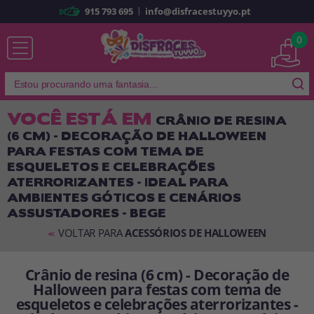
|
915 793 695
info@disfracestuyyo.pt
Já sou cliente
0
VOCÊ ESTÁ EM
CRÂNIO DE RESINA
(6 CM) - DECORAÇÃO DE HALLOWEEN
Lembrar-me
Esqueceu sua senha?
PARA FESTAS COM TEMA DE
ESQUELETOS E CELEBRAÇÕES
ENTRAR
ATERRORIZANTES - IDEAL PARA
AMBIENTES GÓTICOS E CENÁRIOS
ASSUSTADORES - BEGE
É a minha primeira vez
Sou novo
VOLTAR PARA
ACESSÓRIOS DE HALLOWEEN
<<
Crânio de resina (6 cm) - Decoração de
Ao criar uma conta em
disfracestuyyo.pt
, você poderá fazer suas
compras rapidamente em nossa loja virtual, verificar o status de seus
Halloween para festas com tema de
pedidos e consultar suas operações anteriores.
esqueletos e celebrações aterrorizantes -