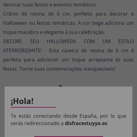
decorar suas festas e eventos temáticos.
Crânio de resina de 6 cm, perfeito para decorar o
Halloween ou festas temáticas. A cor bege adiciona um
toque macabro e elegante à sua celebração.
DECORE SEU HALLOWEEN COM UM ESTILO
ATERRORIZANTE! - Esta caveira de resina de 6 cm é
perfeita para adicionar um toque arrepiante às suas
festas. Torne suas comemorações inesquecíveis!
COMPOSIÇÃO DOS NOSSOS
PRODUTOS:
¡Hola!
Materiais para fantasias, acessórios de roupas e perucas: 100%
Te estás conectando desde España, por lo que
POLIÉSTER.
serás redireccionado a
disfracestuyyo.es
Materiais da máscara: 100% LÁTEX.
Materiais de brinquedo para fantasia completa: 100% PVC.