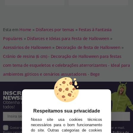
Esta em
Home
»
Disfarces por temas
»
Festas à Fantasia
Populares
»
Disfarces e Ideias para Festa de Halloween
»
Acessórios de Halloween
»
Decoração de festa de Halloween
»
Crânio de resina (6 cm) - Decoração de Halloween para festas
com tema de esqueletos e celebrações aterrorizantes - Ideal para
ambientes góticos e cenários assustadores - Bege
INSCREVA-SE NA NOSSA
NEWSLETTER
Obtenha descontos e saiba de tudo antes de
todos!
Respeitamos sua privacidade
Nosso site usa cookies técnicos
necessários para o bom funcionamento
Gostaria de receber descontos exclusivos, novidades e tendências por e-mail.
do site. Outras categorias de cookies
Posso cancelar a inscrição a qualquer momento, conforme estipulado na
Política de