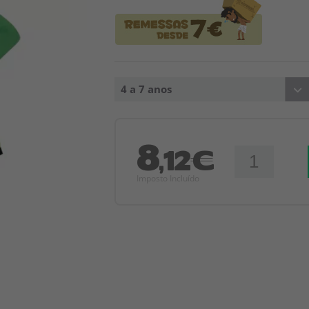
4 a 7 anos
8
,12€
Imposto Incluído