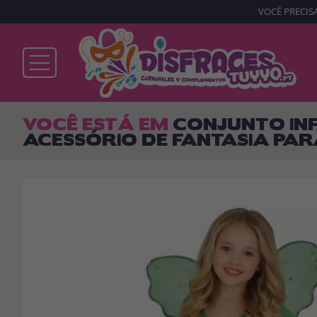
VOCÊ PRECISA
Já sou cliente
VOCÊ ESTÁ EM
CONJUNTO INF
ACESSÓRIO DE FANTASIA PA
Lembrar-me
Esqueceu sua senha?
ENTRAR