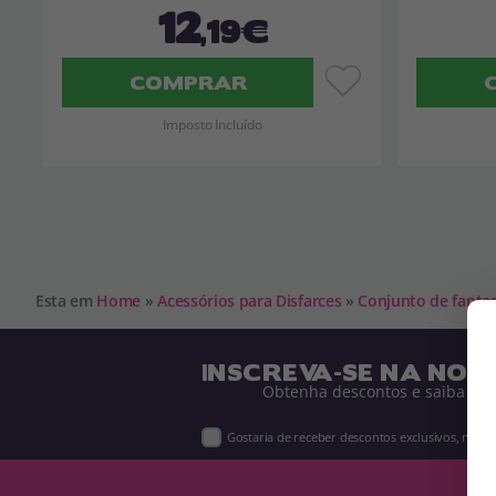
12
,19€
COMPRAR
Imposto Incluído
Esta em
Home
»
Acessórios para Disfarces
»
Conjunto de fantas
INSCREVA-SE NA NOS
Obtenha descontos e saiba de 
Gostaria de receber descontos exclusivos, novi