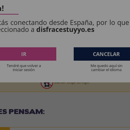
a!
: 100% POLIÉSTER.
tás conectando desde España, por lo que
eccionado a
disfracestuyyo.es
.
IR
CANCELAR
Tendré que volver a
Me quedo aquí sin
iniciar sesión
cambiar el idioma
os produtos destinados a crianças menores de 36 meses devem ser supervision
Manter longe do fogo.
ES PENSAM: