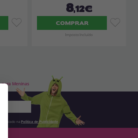
8
,12€
COMPRAR
Imposto Incluído
ia para Meninas
 estipulado na
Política de Publicidade
.