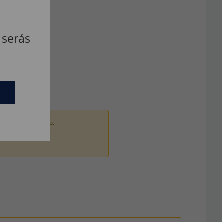
 serás
ados por um adulto.