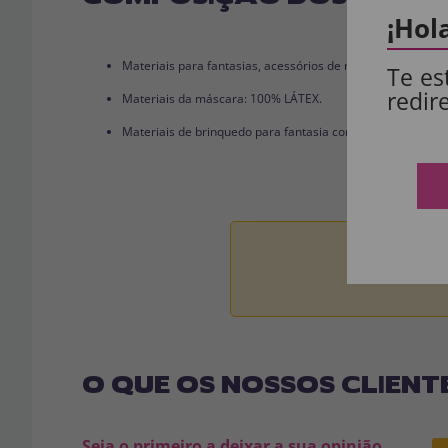
¡Hol
Materiais para fantasias, acessórios de roupas e perucas
Te es
redir
Materiais da máscara: 100% LÁTEX.
Materiais de brinquedo para fantasia completa: 100% PVC
Aviso:
Todos 
O QUE OS NOSSOS CLIENT
Seja o primeiro a deixar a sua opinião