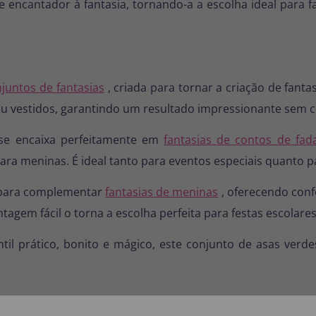
ncantador à fantasia, tornando-a a escolha ideal para fa
juntos de fantasias
, criada para tornar a criação de fanta
ou vestidos, garantindo um resultado impressionante sem 
o se encaixa perfeitamente em
fantasias de contos de fad
a meninas. É ideal tanto para eventos especiais quanto par
o para complementar
fantasias de meninas
, oferecendo conf
ntagem fácil o torna a escolha perfeita para festas escola
til prático, bonito e mágico, este conjunto de asas verd
S PRODUTOS: