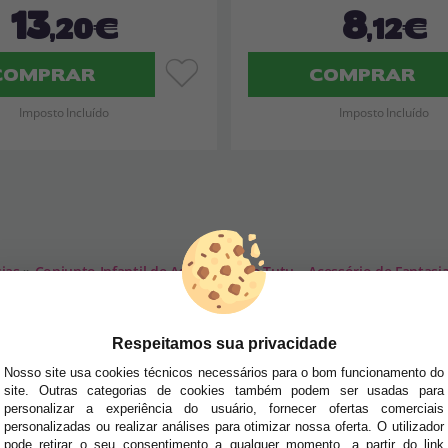
13
8
,20€
,12€
COMPRAR
COMPRAR
Imposto Incluído
Imposto Incluído
ias
»
Conjunto Infantil de Asas Verdes e Tutu – Acessório de Fantas
SA NEWSLETTER
Respeitamos sua privacidade
tudo antes de todos!
Nosso site usa cookies técnicos necessários para o bom funcionamento do
site. Outras categorias de cookies também podem ser usadas para
dades e tendências por e-mail. Posso cancelar a inscrição a qualquer momento, conforme
personalizar a experiência do usuário, fornecer ofertas comerciais
personalizadas ou realizar análises para otimizar nossa oferta. O utilizador
pode retirar o seu consentimento a qualquer momento, a partir do link