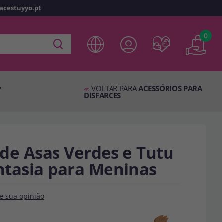
racestuyyo.pt
z
o
0
 em
disfracestuyyo.pt
, você poderá fazer suas compras
oja virtual, verificar o status de seus pedidos e consultar
–
es.
VOLTAR PARA
ACESSÓRIOS PARA
<<
DISFARCES
s esperando por você.
TA
 de Asas Verdes e Tutu
antasia para Meninas
e sua opinião