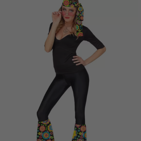
Vá em frente! Estávamos esperando por você.
CRIAR CONTA