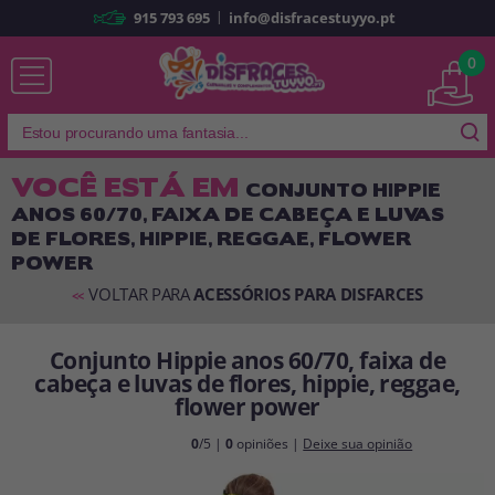
|
915 793 695
info@disfracestuyyo.pt
Já sou cliente
0
VOCÊ ESTÁ EM
CONJUNTO HIPPIE
ANOS 60/70, FAIXA DE CABEÇA E LUVAS
Lembrar-me
Esqueceu sua senha?
DE FLORES, HIPPIE, REGGAE, FLOWER
POWER
ENTRAR
VOLTAR PARA
ACESSÓRIOS PARA DISFARCES
<<
É a minha primeira vez
Conjunto Hippie anos 60/70, faixa de
Sou novo
cabeça e luvas de flores, hippie, reggae,
flower power
Ao criar uma conta em
disfracestuyyo.pt
, você poderá fazer suas
0
/5 |
0
opiniões |
Deixe sua opinião
compras rapidamente em nossa loja virtual, verificar o status de seus
pedidos e consultar suas operações anteriores.