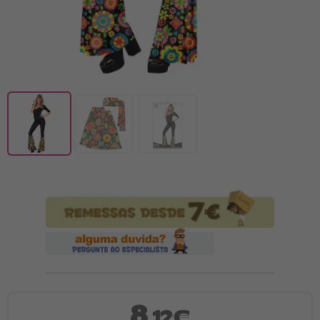
8
,12€