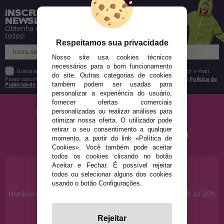
INSCREVA-SE NA NOSSA
NEWSLETTER
Obtenha descontos e saiba de tudo antes de
todos!
Respeitamos sua privacidade
Nosso site usa cookies técnicos
necessários para o bom funcionamento
Gostaria de receber descontos exclusivos, novidades e tendências por e-mail.
do site. Outras categorias de cookies
Posso cancelar a inscrição a qualquer momento, conforme estipulado na
Política de
Publicidade
.
também podem ser usadas para
personalizar a experiência do usuário,
fornecer ofertas comerciais
personalizadas ou realizar análises para
otimizar nossa oferta. O utilizador pode
retirar o seu consentimento a qualquer
momento, a partir do link «Política de
Cookies». Você também pode aceitar
todos os cookies clicando no botão
Aceitar e Fechar. É possível rejeitar
PRECISA DE AJUDA?
todos ou selecionar alguns dos cookies
915 793 695
usando o botão Configurações.
Horário de segunda a sexta das 10h às 14h e das 17h às 20h
Sábados das 10h às 14h.
info@disfracestuyyo.pt
Rejeitar