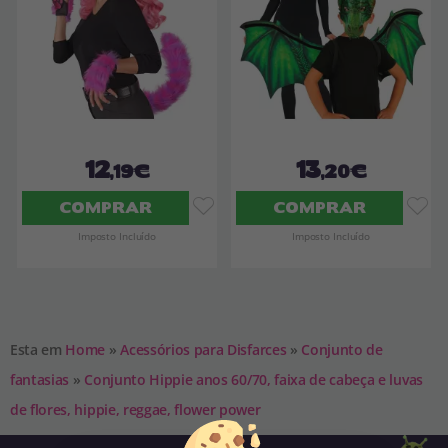
12
13
,19€
,20€
COMPRAR
COMPRAR
Imposto Incluído
Imposto Incluído
Esta em
Home
»
Acessórios para Disfarces
»
Conjunto de
fantasias
»
Conjunto Hippie anos 60/70, faixa de cabeça e luvas
de flores, hippie, reggae, flower power