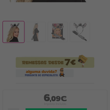
6
,09€
Imposto Incluído