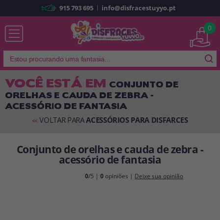
|
915 793 695
info@disfracestuyyo.pt
Já sou cliente
0
VOCÊ ESTÁ EM
CONJUNTO DE
ORELHAS E CAUDA DE ZEBRA -
Lembrar-me
Esqueceu sua senha?
ACESSÓRIO DE FANTASIA
ENTRAR
VOLTAR PARA
ACESSÓRIOS PARA DISFARCES
<<
Conjunto de orelhas e cauda de zebra -
É a minha primeira vez
acessório de fantasia
Sou novo
0
/5 |
0
opiniões |
Deixe sua opinião
Ao criar uma conta em
disfracestuyyo.pt
, você poderá fazer suas
compras rapidamente em nossa loja virtual, verificar o status de seus
pedidos e consultar suas operações anteriores.