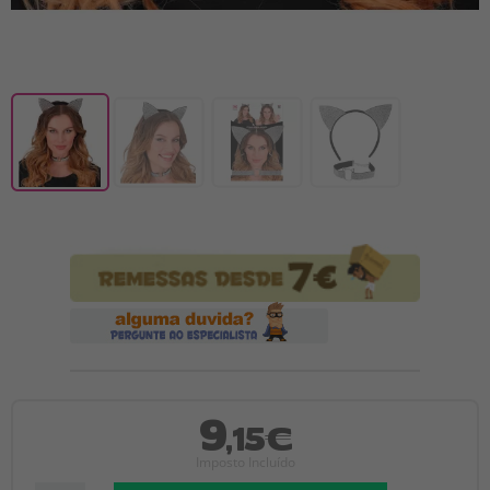
9
,15€
Imposto Incluído