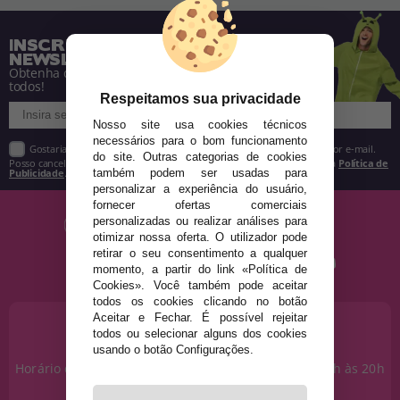
INSCREVA-SE NA NOSSA
NEWSLETTER
Obtenha descontos e saiba de tudo antes de
todos!
Respeitamos sua privacidade
Nosso site usa cookies técnicos
necessários para o bom funcionamento
Gostaria de receber descontos exclusivos, novidades e tendências por e-mail.
do site. Outras categorias de cookies
Posso cancelar a inscrição a qualquer momento, conforme estipulado na
Política de
Publicidade
.
também podem ser usadas para
personalizar a experiência do usuário,
fornecer ofertas comerciais
personalizadas ou realizar análises para
otimizar nossa oferta. O utilizador pode
retirar o seu consentimento a qualquer
momento, a partir do link «Política de
Cookies». Você também pode aceitar
todos os cookies clicando no botão
Aceitar e Fechar. É possível rejeitar
PRECISA DE AJUDA?
todos ou selecionar alguns dos cookies
915 793 695
usando o botão Configurações.
Horário de segunda a sexta das 10h às 14h e das 17h às 20h
Sábados das 10h às 14h.