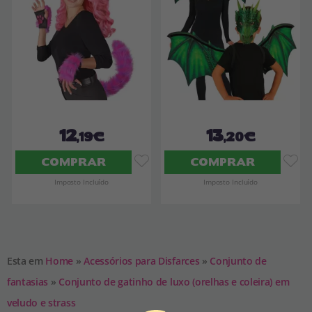
12
13
,19€
,20€
COMPRAR
COMPRAR
Imposto Incluído
Imposto Incluído
Esta em
Home
»
Acessórios para Disfarces
»
Conjunto de
fantasias
»
Conjunto de gatinho de luxo (orelhas e coleira) em
veludo e strass