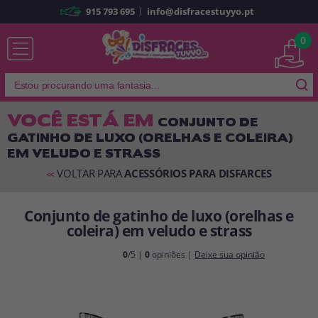
|
915 793 695
info@disfracestuyyo.pt
Já sou cliente
0
VOCÊ ESTÁ EM
CONJUNTO DE
GATINHO DE LUXO (ORELHAS E COLEIRA)
Lembrar-me
Esqueceu sua senha?
EM VELUDO E STRASS
ENTRAR
VOLTAR PARA
ACESSÓRIOS PARA DISFARCES
<<
Conjunto de gatinho de luxo (orelhas e
É a minha primeira vez
coleira) em veludo e strass
Sou novo
0
/5 |
0
opiniões |
Deixe sua opinião
Ao criar uma conta em
disfracestuyyo.pt
, você poderá fazer suas
compras rapidamente em nossa loja virtual, verificar o status de seus
pedidos e consultar suas operações anteriores.