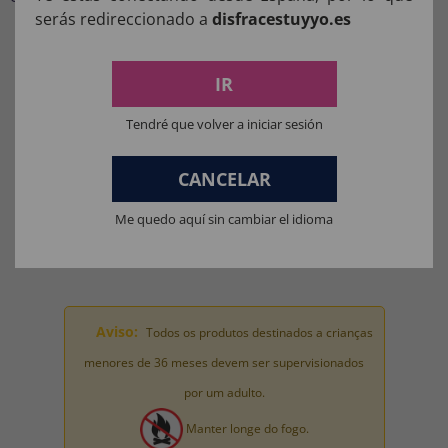
serás redireccionado a
disfracestuyyo.es
COMPOSIÇÃO DOS NOSSOS
PRODUTOS:
IR
Tendré que volver a iniciar sesión
Materiais para fantasias, acessórios de roupas e perucas: 100%
POLIÉSTER.
CANCELAR
Materiais da máscara: 100% LÁTEX.
Materiais de brinquedo para fantasia completa: 100% PVC.
Me quedo aquí sin cambiar el idioma
Aviso:
Todos os produtos destinados a crianças
menores de 36 meses devem ser supervisionados
por um adulto.
Manter longe do fogo.