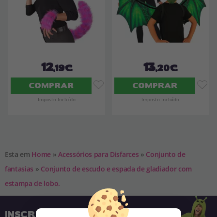
12
13
,19€
,20€
COMPRAR
COMPRAR
Imposto Incluído
Imposto Incluído
Esta em
Home
»
Acessórios para Disfarces
»
Conjunto de
fantasias
»
Conjunto de escudo e espada de gladiador com
estampa de lobo.
INSCREVA-SE NA NOSSA