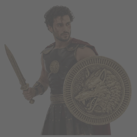
Vá em frente! Estávamos esperando por você.
CRIAR CONTA