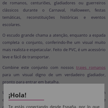
de romanos, centuriões, gladiadores ou guerreiros
clássicos durante o Carnaval, Halloween, festas
temáticas, reconstituições históricas e eventos
escolares.
O escudo grande chama a atenção, enquanto a espada
completa o conjunto, conferindo-lhe um visual muito
mais realista e espetacular. Feito de PVC, é um acessório
leve e fácil de transportar.
Combine este conjunto com nossos
trajes romanos
para um visual digno de um verdadeiro gladiador,
pronto para entrar em batalha.
Uma opção ideal para quem procura se destacar em
¡Hola!
qualquer festa com um acessório marcante, elegante e
Te estás conectando desde España, por lo que
cheio de personalidade.