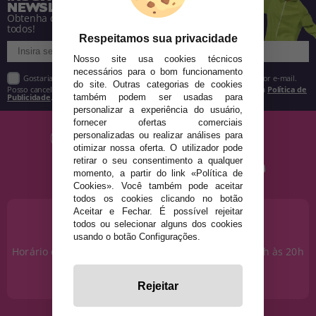
NEWSLETTER
Obtenha descontos e saiba de tudo antes de
todos!
Respeitamos sua privacidade
Nosso site usa cookies técnicos
necessários para o bom funcionamento
Gostaria de receber descontos exclusivos, novidades e tendências por e-mail.
do site. Outras categorias de cookies
Posso cancelar a inscrição a qualquer momento, conforme estipulado na
Política de
Publicidade
.
também podem ser usadas para
personalizar a experiência do usuário,
fornecer ofertas comerciais
personalizadas ou realizar análises para
otimizar nossa oferta. O utilizador pode
retirar o seu consentimento a qualquer
momento, a partir do link «Política de
Cookies». Você também pode aceitar
todos os cookies clicando no botão
Aceitar e Fechar. É possível rejeitar
PRECISA DE AJUDA?
todos ou selecionar alguns dos cookies
915 793 695
usando o botão Configurações.
Horário de segunda a sexta das 10h às 14h e das 17h às 20h
Sábados das 10h às 14h.
info@disfracestuyyo.pt
Rejeitar