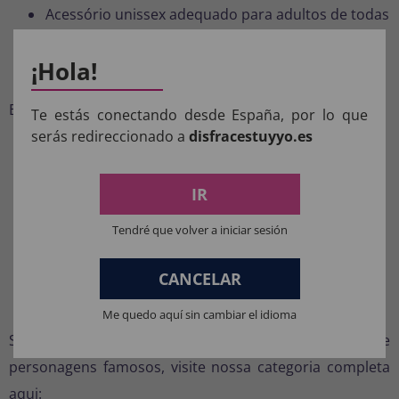
Acessório unissex adequado para adultos de todas
as idades.
¡Hola!
Para que tipo de eventos é ideal?
Este conjunto é perfeito para:
Te estás conectando desde España, por lo que
serás redireccionado a
disfracestuyyo.es
Celebrações de Carnaval.
Eventos de Halloween.
IR
Cosplay e eventos temáticos.
Tendré que volver a iniciar sesión
Programas e entretenimento infantil.
Festas escolares e empresariais.
CANCELAR
Mais fantasias relacionadas
Me quedo aquí sin cambiar el idioma
Se você procura mais opções inspiradas em filmes e
personagens famosos, visite nossa categoria completa
aqui: