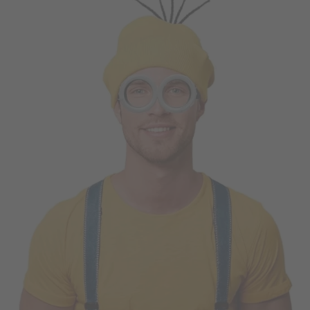
Vá em frente! Estávamos esperando por você.
CRIAR CONTA