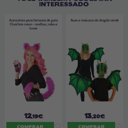
INTERESSADO
Acessórios para fantasia de gato
Asas e máscara de dragão verde
Cheshire neon – orelhas, rabo e
luvas
12
13
,19€
,20€
COMPRAR
COMPRAR