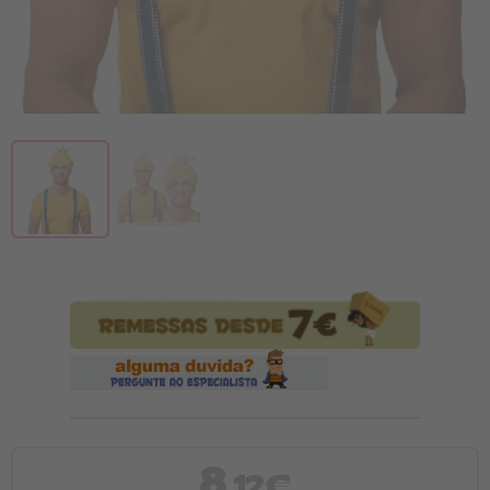
8
,12€