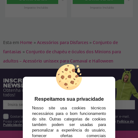
Imposto Incluído
Imposto Incluído
Esta em
Home
»
Acessórios para Disfarces
»
Conjunto de
fantasias
»
Conjunto de chapéu e óculos dos Minions para
adultos – Acessório unissex para Carnaval e Halloween
INSCREVA-SE NA NOSSA
NEWSLETTER
Obtenha descontos e saiba de tudo antes de
todos!
Respeitamos sua privacidade
Nosso site usa cookies técnicos
necessários para o bom funcionamento
Gostaria de receber descontos exclusivos, novidades e tendências por e-mail.
do site. Outras categorias de cookies
Posso cancelar a inscrição a qualquer momento, conforme estipulado na
Política de
Publicidade
.
também podem ser usadas para
personalizar a experiência do usuário,
fornecer ofertas comerciais