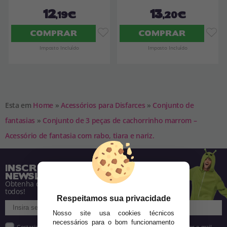
12
13
,19€
,20€
COMPRAR
COMPRAR
Imposto Incluído
Imposto Incluído
Esta em
Home
»
Acessórios para Disfarces
»
Conjunto de
fantasias
»
Conjunto de 3 peças de cachorrinho marrom –
Acessório de fantasia com rabo, tiara e nariz.
INSCREVA-SE NA NOSSA
NEWSLETTER
Obtenha descontos e saiba de tudo antes de
todos!
Respeitamos sua privacidade
Nosso site usa cookies técnicos
necessários para o bom funcionamento
Gostaria de receber descontos exclusivos, novidades e tendências por e-mail.