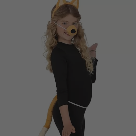
Vá em frente! Estávamos esperando por você.
CRIAR CONTA