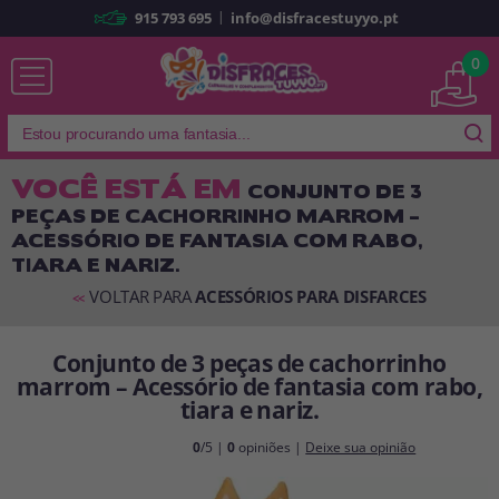
|
915 793 695
info@disfracestuyyo.pt
Já sou cliente
0
VOCÊ ESTÁ EM
CONJUNTO DE 3
PEÇAS DE CACHORRINHO MARROM –
Lembrar-me
Esqueceu sua senha?
ACESSÓRIO DE FANTASIA COM RABO,
TIARA E NARIZ.
ENTRAR
VOLTAR PARA
ACESSÓRIOS PARA DISFARCES
<<
É a minha primeira vez
Conjunto de 3 peças de cachorrinho
Sou novo
marrom – Acessório de fantasia com rabo,
tiara e nariz.
Ao criar uma conta em
disfracestuyyo.pt
, você poderá fazer suas
0
/5 |
0
opiniões |
Deixe sua opinião
compras rapidamente em nossa loja virtual, verificar o status de seus
pedidos e consultar suas operações anteriores.