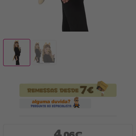
4
,06€