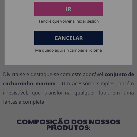
Inclui:
tiara, nariz e cauda
IR
Não incluído:
Roupas pretas ou outros
acessórios.
Tendré que volver a iniciar sesión
Tamanho:
Tamanho único (adequado para
CANCELAR
crianças e adultos)
Material:
Poliéster e PVC
Me quedo aquí sin cambiar el idioma
Cor:
Castanho
Divirta-se e destaque-se com este adorável
conjunto de
cachorrinho marrom
. Um acessório simples, porém
irresistível, que transforma qualquer look em uma
fantasia completa!
COMPOSIÇÃO DOS NOSSOS
PRODUTOS: