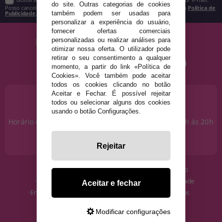
do site. Outras categorias de cookies
Posso cancelar a inscrição a qualquer momento, conforme estipulado na
Política de
Publicidade
.
também podem ser usadas para
personalizar a experiência do usuário,
fornecer ofertas comerciais
personalizadas ou realizar análises para
otimizar nossa oferta. O utilizador pode
retirar o seu consentimento a qualquer
momento, a partir do link «Política de
Cookies». Você também pode aceitar
todos os cookies clicando no botão
Aceitar e Fechar. É possível rejeitar
PRECISA DE AJUDA?
todos ou selecionar alguns dos cookies
915 793 695
usando o botão Configurações.
Horário de segunda a sexta das 10h às 14h e das 17h às 20h
Sábados das 10h às 14h.
info@disfracestuyyo.pt
Rejeitar
· Quem somos
· Condições de uso
· Como comprar
· Política de Privacidade
Aceitar e fechar
· Envios e Devoluções
· Política de Cookies
· Blog
· Aviso Legal
Modificar configurações