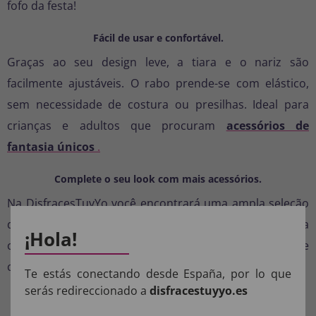
fofo da festa!
Fácil de usar e confortável.
Graças ao seu design leve, a tiara e o nariz são
facilmente ajustáveis. O rabo prende-se com elástico,
sem necessidade de costura ou presilhas. Ideal para
crianças e adultos que procuram
acessórios de
fantasia únicos
.
Complete o seu look com mais acessórios.
Na DisfracesTuyYo você encontrará uma ampla seleção
de fantasias de animais, perucas e maquiagem para
¡Hola!
completar seu personagem. Deixe sua fantasia única e
cheia de diversão!
Te estás conectando desde España, por lo que
serás redireccionado a
disfracestuyyo.es
Especificações técnicas