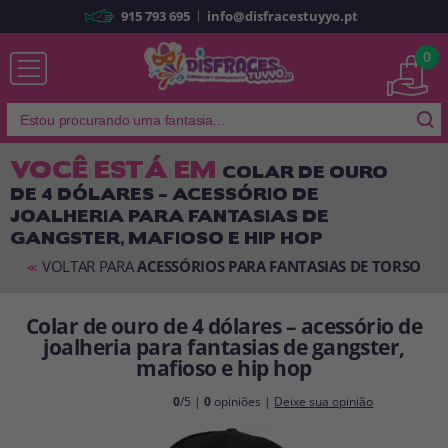
|
915 793 695
info@disfracestuyyo.pt
Já sou cliente
0
VOCÊ ESTÁ EM
COLAR DE OURO
DE 4 DÓLARES – ACESSÓRIO DE
Lembrar-me
Esqueceu sua senha?
JOALHERIA PARA FANTASIAS DE
GANGSTER, MAFIOSO E HIP HOP
ENTRAR
VOLTAR PARA
ACESSÓRIOS PARA FANTASIAS DE TORSO
<<
É a minha primeira vez
Colar de ouro de 4 dólares – acessório de
Sou novo
joalheria para fantasias de gangster,
mafioso e hip hop
Ao criar uma conta em
disfracestuyyo.pt
, você poderá fazer suas
0
/5 |
0
opiniões |
Deixe sua opinião
compras rapidamente em nossa loja virtual, verificar o status de seus
pedidos e consultar suas operações anteriores.