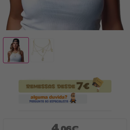
4
,06€