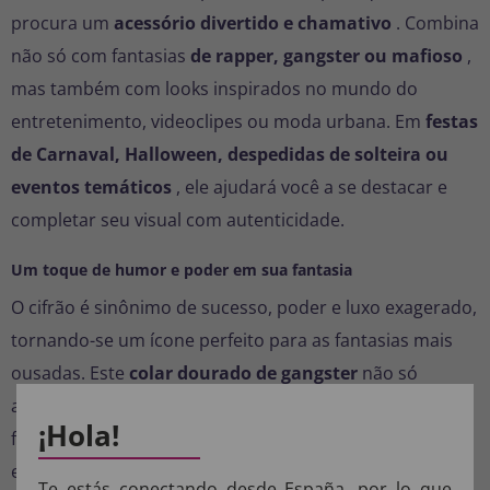
procura um
acessório divertido e chamativo
. Combina
não só com fantasias
de rapper, gangster ou mafioso
,
mas também com looks inspirados no mundo do
entretenimento, videoclipes ou moda urbana. Em
festas
de Carnaval, Halloween, despedidas de solteira ou
eventos temáticos
, ele ajudará você a se destacar e
completar seu visual com autenticidade.
Um toque de humor e poder em sua fantasia
O cifrão é sinônimo de sucesso, poder e luxo exagerado,
tornando-se um ícone perfeito para as fantasias mais
ousadas. Este
colar dourado de gangster
não só
adiciona brilho, mas também uma dose de humor que
¡Hola!
fará todos os seus convidados rirem. Seu estilo
extravagante o torna ideal para ensaios fotográficos,
Te estás conectando desde España, por lo que