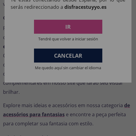
vídeos do TikTok ou festas com temática urbana.
serás redireccionado a
disfracestuyyo.es
Combine seu colar com outros acessórios
IR
Para um visual ainda mais impressionante, você pode
combinar este colar com
anéis dourados, óculos
Tendré que volver a iniciar sesión
escuros, correntes grossas ou bengalas de mafioso
.
CANCELAR
Cada detalhe conta e ajudará você a criar uma fantasia
digna de um verdadeiro astro do rap ou de um chefão
Me quedo aquí sin cambiar el idioma
do luxo. Descubra uma ampla variedade de itens
complementares em nosso site que farão seu visual
brilhar.
Explore mais ideias e acessórios em nossa categoria
de
acessórios para fantasias
e encontre a peça perfeita
para completar sua fantasia com estilo.