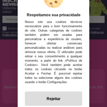
INSCREVA-SE NA NOSSA
NEWSLETTER
Obtenha descontos e saiba de tudo antes de
todos!
Respeitamos sua privacidade
Nosso site usa cookies técnicos
necessários para o bom funcionamento
Gostaria de receber descontos exclusivos, novidades e tendências por e-mail.
do site. Outras categorias de cookies
Posso cancelar a inscrição a qualquer momento, conforme estipulado na
Política de
Publicidade
.
também podem ser usadas para
personalizar a experiência do usuário,
fornecer ofertas comerciais
personalizadas ou realizar análises para
otimizar nossa oferta. O utilizador pode
retirar o seu consentimento a qualquer
momento, a partir do link «Política de
Cookies». Você também pode aceitar
todos os cookies clicando no botão
Aceitar e Fechar. É possível rejeitar
PRECISA DE AJUDA?
todos ou selecionar alguns dos cookies
915 793 695
usando o botão Configurações.
Horário de segunda a sexta das 10h às 14h e das 17h às 20h
Sábados das 10h às 14h.
info@disfracestuyyo.pt
Rejeitar