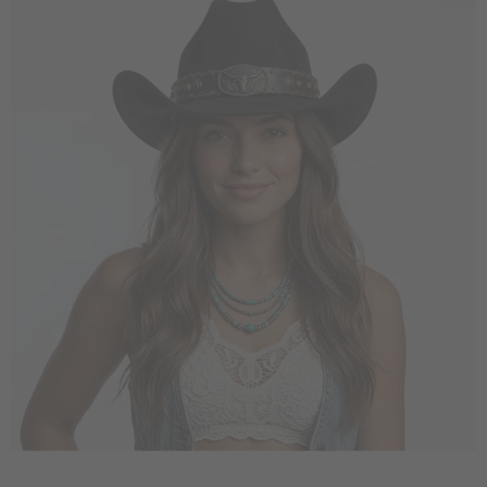
Vá em frente! Estávamos esperando por você.
CRIAR CONTA