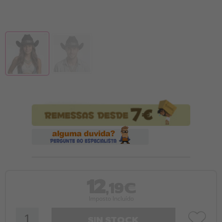
12
,19€
Imposto Incluído
SIN STOCK