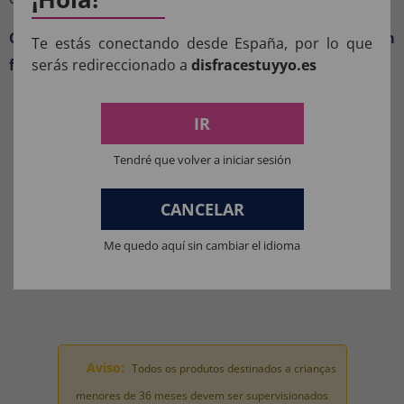
Compre já seu chapéu de caubói de feltro preto com
Te estás conectando desde España, por lo que
fivela e torne-se a estrela do Velho Oeste.
serás redireccionado a
disfracestuyyo.es
COMPOSIÇÃO DOS NOSSOS
IR
PRODUTOS:
Tendré que volver a iniciar sesión
Materiais para fantasias, acessórios de roupas e perucas: 100%
POLIÉSTER.
CANCELAR
Materiais da máscara: 100% LÁTEX.
Me quedo aquí sin cambiar el idioma
Materiais de brinquedo para fantasia completa: 100% PVC.
Aviso:
Todos os produtos destinados a crianças
menores de 36 meses devem ser supervisionados