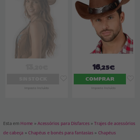
13
16
,20€
,25€
SIN STOCK
COMPRAR
Imposto Incluído
Imposto Incluído
Esta em
Home
»
Acessórios para Disfarces
»
Trajes de acessórios
de cabeça
»
Chapéus e bonés para fantasias
»
Chapéus