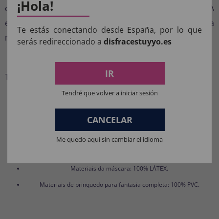
¡Hola!
com as rigorosas normas de segurança da UE e dos EUA
e sempre chegam em suas embalagens oficiais da
Te estás conectando desde España, por lo que
marca.
serás redireccionado a
disfracestuyyo.es
Tamanho
IR
Tamanho único para adultos. Design unissex.
Tendré que volver a iniciar sesión
COMPOSIÇÃO DOS NOSSOS
PRODUTOS:
CANCELAR
Me quedo aquí sin cambiar el idioma
Materiais para fantasias, acessórios de roupas e perucas: 100%
POLIÉSTER.
Materiais da máscara: 100% LÁTEX.
Materiais de brinquedo para fantasia completa: 100% PVC.