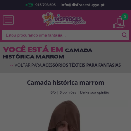
|
915 793 695
info@disfracestuyyo.pt
Já sou cliente
0
VOCÊ ESTÁ EM
CAMADA
HISTÓRICA MARROM
Lembrar-me
Esqueceu sua senha?
VOLTAR PARA
ACESSÓRIOS TÊXTEIS PARA FANTASIAS
<<
ENTRAR
Camada histórica marrom
É a minha primeira vez
0
/5 |
0
opiniões |
Deixe sua opinião
Sou novo
Ao criar uma conta em
disfracestuyyo.pt
, você poderá fazer suas
compras rapidamente em nossa loja virtual, verificar o status de seus
pedidos e consultar suas operações anteriores.