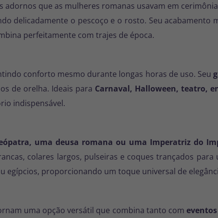
 adornos que as mulheres romanas usavam em cerimônias 
ando delicadamente o pescoço e o rosto. Seu acabamento m
mbina perfeitamente com trajes de época.
arantindo conforto mesmo durante longas horas de uso. Seu
g
pos de orelha. Ideais para
Carnaval, Halloween, teatro, e
io indispensável.
eópatra, uma deusa romana ou uma Imperatriz do Im
rancas, colares largos, pulseiras e coques trançados para
 egípcios, proporcionando um toque universal de elegânci
tornam uma opção versátil que combina tanto com
eventos