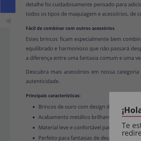
detalhe foi cuidadosamente pensado para adici
todos os tipos de maquiagem e acessórios, de c
Fácil de combinar com outros acessórios
Estes brincos ficam especialmente bem comb
equilibrado e harmonioso que não passará desp
a diferença entre uma fantasia comum e uma ve
Descubra mais acessórios em nossa categoria
autenticidade.
Principais características:
Brincos de ouro com design de folha de lou
¡Hol
Acabamento metálico brilhante com fecho
Te es
Material leve e confortável para uso a long
redir
Perfeito para fantasias de deusa, imperat