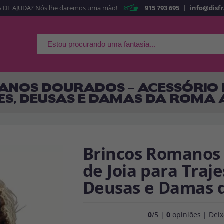
|
 DE AJUDA? Nós lhe daremos uma mão!
915 793 695
info@disf
É a minha primeira ve
Sou nov
Ao criar uma conta
rapidamente em nossa l
ANOS DOURADOS – ACESSÓRIO 
suas operações anterior
ES, DEUSAS E DAMAS DA ROMA
Vá em frente! Estávamo
CRIAR CON
Brincos Romanos 
de Joia para Traje
Deusas e Damas 
0
/5 |
0
opiniões |
Deix