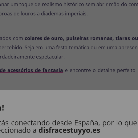
onar um toque de realismo histórico sem abrir mão do con
oroas de louros a diademas imperiais.
inados com
colares de ouro, pulseiras romanas, tiaras o
ercebido. Seja em uma festa temática ou em uma apresenta
rdadeiramente espetacular.
de acessórios de fantasia
e encontre o detalhe perfeito
ro.
a!
 de gancho.
tás conectando desde España, por lo que
o prazo.
eccionado a
disfracestuyyo.es
rizes ou damas romanas.