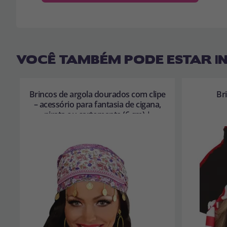
VOCÊ TAMBÉM PODE ESTAR I
Brincos de argola dourados com clipe
Br
– acessório para fantasia de cigana,
pirata ou cartomante (6 cm) |
Widmann