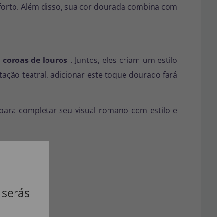
forto. Além disso, sua cor dourada combina com
u coroas de louros
. Juntos, eles criam um estilo
ção teatral, adicionar este toque dourado fará
 para completar seu visual romano com estilo e
 serás