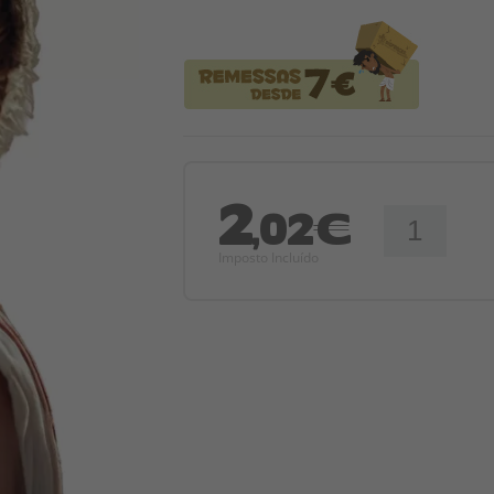
2
,02€
Imposto Incluído