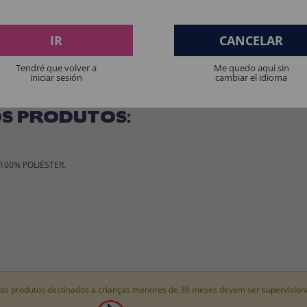
dourados.
IR
CANCELAR
ará o toque final ao seu traje. Um acessório elegante, co
Tendré que volver a
Me quedo aquí sin
 e atemporal. Brilhe como uma verdadeira deusa do Impéri
iniciar sesión
cambiar el idioma
S PRODUTOS:
: 100% POLIÉSTER.
.
os produtos destinados a crianças menores de 36 meses devem ser supervision