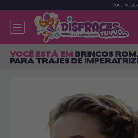
VOCÊ PRECISA
Já sou cliente
VOCÊ ESTÁ EM
BRINCOS ROM
PARA TRAJES DE IMPERATRIZ
Lembrar-me
Esqueceu sua senha?
ENTRAR