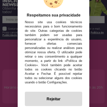
INSCREVA-SE NA NOSSA
NEWSLETTER
Obtenha descontos e saiba de tudo antes de
todos!
Respeitamos sua privacidade
Nosso site usa cookies técnicos
necessários para o bom funcionamento
Gostaria de receber descontos exclusivos, novidades e tendências por e-mail.
do site. Outras categorias de cookies
Posso cancelar a inscrição a qualquer momento, conforme estipulado na
Política de
Publicidade
.
também podem ser usadas para
personalizar a experiência do usuário,
fornecer ofertas comerciais
personalizadas ou realizar análises para
otimizar nossa oferta. O utilizador pode
retirar o seu consentimento a qualquer
momento, a partir do link «Política de
Cookies». Você também pode aceitar
todos os cookies clicando no botão
Aceitar e Fechar. É possível rejeitar
PRECISA DE AJUDA?
todos ou selecionar alguns dos cookies
915 793 695
usando o botão Configurações.
Horário de segunda a sexta das 10h às 14h e das 17h às 20h
Sábados das 10h às 14h.
info@disfracestuyyo.pt
Rejeitar