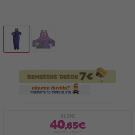
81,31€
40
,65€
Imposto Incluído