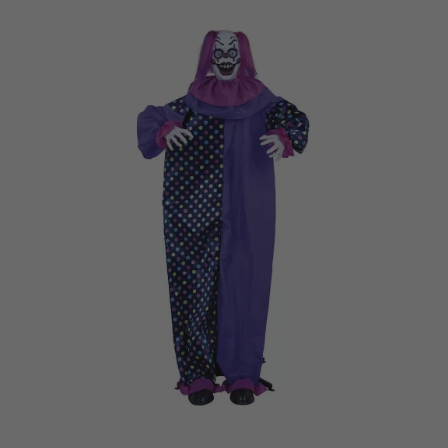
Vá em frente! Estávamos esperando por você.
CRIAR CONTA