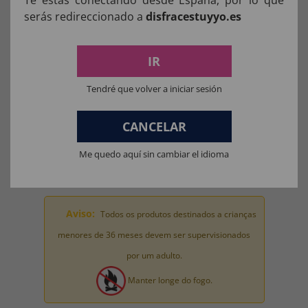
serás redireccionado a
disfracestuyyo.es
COMPOSIÇÃO DOS NOSSOS
PRODUTOS:
IR
Materiais para fantasias, acessórios de roupas e perucas: 100%
Tendré que volver a iniciar sesión
POLIÉSTER.
Materiais da máscara: 100% LÁTEX.
CANCELAR
Materiais de brinquedo para fantasia completa: 100% PVC.
Me quedo aquí sin cambiar el idioma
Aviso:
Todos os produtos destinados a crianças
menores de 36 meses devem ser supervisionados
por um adulto.
Manter longe do fogo.