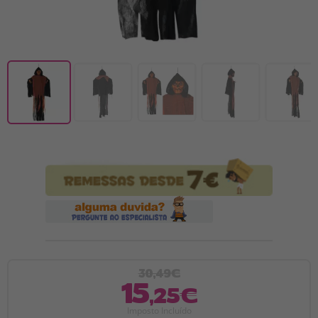
30,49€
15
,25€
Imposto Incluído