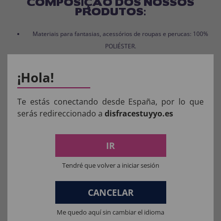
COMPOSIÇÃO DOS NOSSOS
PRODUTOS:
Materiais para fantasias, acessórios de roupas e perucas: 100%
POLIÉSTER.
Materiais da máscara: 100% LÁTEX.
¡Hola!
Materiais de brinquedo para fantasia completa: 100% PVC.
Te estás conectando desde España, por lo que
serás redireccionado a
disfracestuyyo.es
Aviso:
Todos os produtos destinados a crianças
IR
menores de 36 meses devem ser supervisionados
Tendré que volver a iniciar sesión
por um adulto.
Manter longe do fogo.
CANCELAR
Me quedo aquí sin cambiar el idioma