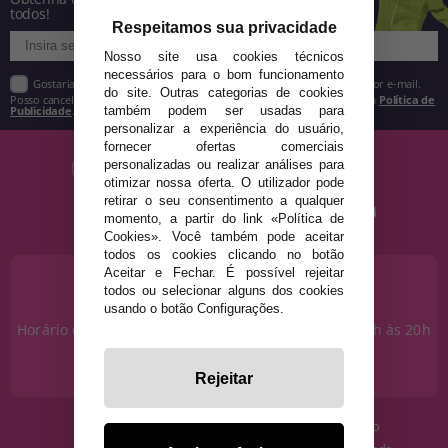
todos!
Respeitamos sua privacidade
Nosso site usa cookies técnicos
necessários para o bom funcionamento
Gostaria de receber descontos exclusivos, novidades e tendências por e-mail.
do site. Outras categorias de cookies
Posso cancelar a inscrição a qualquer momento, conforme estipulado na
Política de
Publicidade
.
também podem ser usadas para
personalizar a experiência do usuário,
fornecer ofertas comerciais
personalizadas ou realizar análises para
otimizar nossa oferta. O utilizador pode
retirar o seu consentimento a qualquer
momento, a partir do link «Política de
Cookies». Você também pode aceitar
todos os cookies clicando no botão
Aceitar e Fechar. É possível rejeitar
PRECISA DE AJUDA?
todos ou selecionar alguns dos cookies
915 793 695
usando o botão Configurações.
Horário de segunda a sexta das 10h às 14h e das 17h às 20h
Sábados das 10h às 14h.
info@disfracestuyyo.pt
Rejeitar
· Quem somos
· Condições de uso