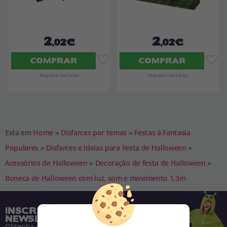
2
2
,02€
,02€
COMPRAR
COMPRAR
Imposto Incluído
Imposto Incluído
Esta em
Home
»
Disfarces por temas
»
Festas à Fantasia
Populares
»
Disfarces e Ideias para Festa de Halloween
»
Acessórios de Halloween
»
Decoração de festa de Halloween
»
Boneca de Halloween com luz, som e movimento 1,3m
INSCREVA-SE NA NOSSA
NEWSLETTER
Obtenha descontos e saiba de tudo antes de