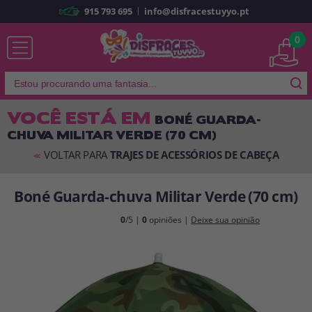
|
915 793 695
info@disfracestuyyo.pt
Já sou cliente
0
VOCÊ ESTÁ EM
BONÉ GUARDA-
CHUVA MILITAR VERDE (70 CM)
Lembrar-me
Esqueceu sua senha?
VOLTAR PARA
TRAJES DE ACESSÓRIOS DE CABEÇA
<<
ENTRAR
Boné Guarda-chuva Militar Verde (70 cm)
É a minha primeira vez
0
/5 |
0
opiniões |
Deixe sua opinião
Sou novo
Ao criar uma conta em
disfracestuyyo.pt
, você poderá fazer suas
compras rapidamente em nossa loja virtual, verificar o status de seus
pedidos e consultar suas operações anteriores.