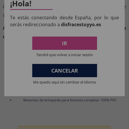
¡Hola!
Chapéu guarda-chuva militar verde (70 cm). Jaqueta e
outros acessórios
não incluídos
.
Te estás conectando desde España, por lo que
serás redireccionado a
disfracestuyyo.es
Adicione humor e camuflagem à sua próxima festa
com as fantasias TuyYo!
IR
COMPOSIÇÃO DOS NOSSOS
Tendré que volver a iniciar sesión
PRODUTOS:
CANCELAR
Materiais para fantasias, acessórios de roupas e perucas: 100%
POLIÉSTER.
Me quedo aquí sin cambiar el idioma
Materiais da máscara: 100% LÁTEX.
Materiais de brinquedo para fantasia completa: 100% PVC.