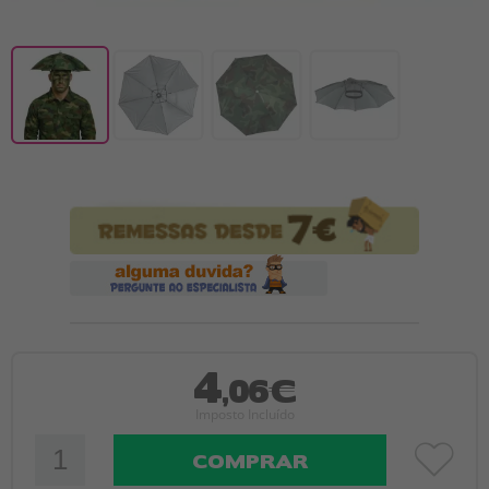
4
,06€
Imposto Incluído
COMPRAR