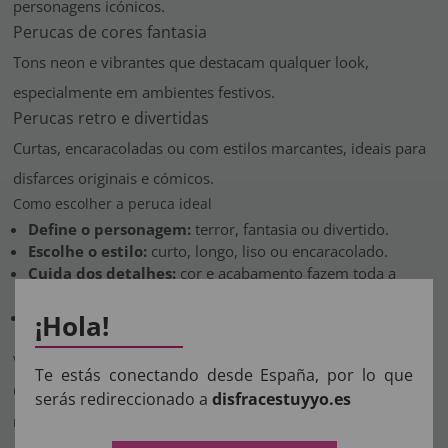
personagens icónicos.
Perucas de cores fantasia
Tons neon e vibrantes que destacam qualquer look,
especialmente em ambientes festivos.
Perucas retro e divertidas
Curtas, encaracoladas ou com estilos marcantes, ideais para
disfarces originais e cómicos.
Como escolher a peruca ideal
Define o personagem:
terror, fantasia ou divertido.
Escolhe o estilo:
curto, longo, liso ou encaracolado.
Cuida dos detalhes:
cor e acabamento fazem toda a
diferença.
Prioriza o conforto:
essencial para aproveitar toda a
¡Hola!
noite.
Vantagens de comprar perucas online
Te estás conectando desde España, por lo que
Comprar online permite encontrar uma grande variedade de
serás redireccionado a
disfracestuyyo.es
modelos, comparar facilmente e escolher com total