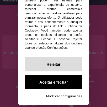
Publicidade
.
também podem ser usadas para
personalizar a experiência do usuário,
fornecer ofertas comerciais
personalizadas ou realizar análises para
otimizar nossa oferta. O utilizador pode
retirar o seu consentimento a qualquer
momento, a partir do link «Política de
Cookies». Você também pode aceitar
todos os cookies clicando no botão
Aceitar e Fechar. É possível rejeitar
PRECISA DE AJUDA?
todos ou selecionar alguns dos cookies
915 793 695
usando o botão Configurações.
Horário de segunda a sexta das 10h às 14h e das 17h às 20h
Sábados das 10h às 14h.
info@disfracestuyyo.pt
Rejeitar
· Quem somos
· Condições de uso
· Como comprar
· Política de Privacidade
Aceitar e fechar
· Envios e Devoluções
· Política de Cookies
· Blog
· Aviso Legal
Modificar configurações