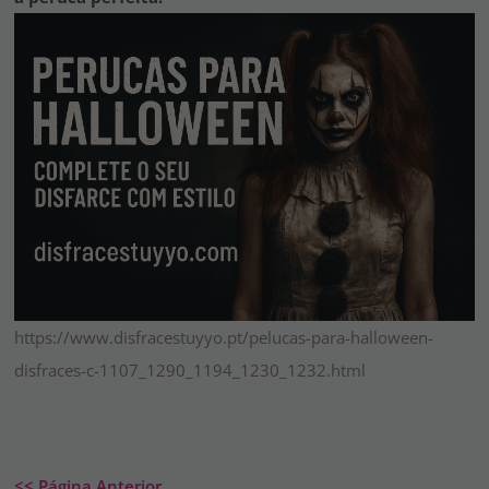
https://www.disfracestuyyo.pt/pelucas-para-halloween-
disfraces-c-1107_1290_1194_1230_1232.html
<< Página Anterior