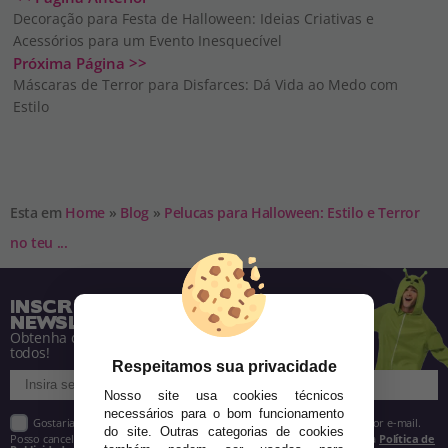
Decoração para Festa de Halloween: Ideias Criativas e
Acessórios para um Evento Inesquecível
Próxima Página >>
Máscaras de Terror para Disfarces: Dá Vida ao Medo com
Estilo
Esta em
Home
»
Blog
»
Pelucas para Halloween: Estilo e Terror
no teu ...
INSCREVA-SE NA NOSSA
NEWSLETTER
Obtenha descontos e saiba de tudo antes de
todos!
Respeitamos sua privacidade
Nosso site usa cookies técnicos
necessários para o bom funcionamento
Gostaria de receber descontos exclusivos, novidades e tendências por e-mail.
do site. Outras categorias de cookies
Posso cancelar a inscrição a qualquer momento, conforme estipulado na
Política de