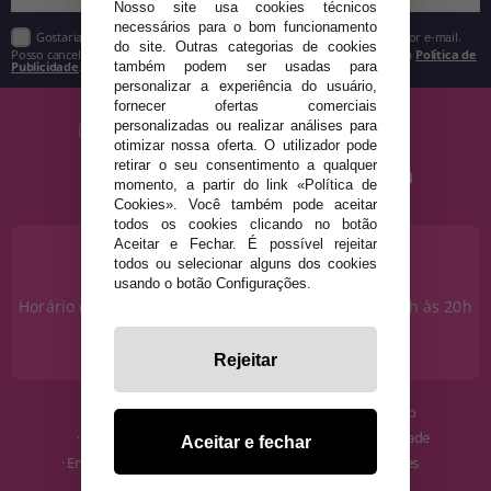
Nosso site usa cookies técnicos
necessários para o bom funcionamento
Gostaria de receber descontos exclusivos, novidades e tendências por e-mail.
do site. Outras categorias de cookies
Posso cancelar a inscrição a qualquer momento, conforme estipulado na
Política de
Publicidade
.
também podem ser usadas para
personalizar a experiência do usuário,
fornecer ofertas comerciais
personalizadas ou realizar análises para
otimizar nossa oferta. O utilizador pode
retirar o seu consentimento a qualquer
momento, a partir do link «Política de
Cookies». Você também pode aceitar
todos os cookies clicando no botão
Aceitar e Fechar. É possível rejeitar
PRECISA DE AJUDA?
todos ou selecionar alguns dos cookies
915 793 695
usando o botão Configurações.
Horário de segunda a sexta das 10h às 14h e das 17h às 20h
Sábados das 10h às 14h.
info@disfracestuyyo.pt
Rejeitar
· Quem somos
· Condições de uso
· Como comprar
· Política de Privacidade
Aceitar e fechar
· Envios e Devoluções
· Política de Cookies
· Blog
· Aviso Legal