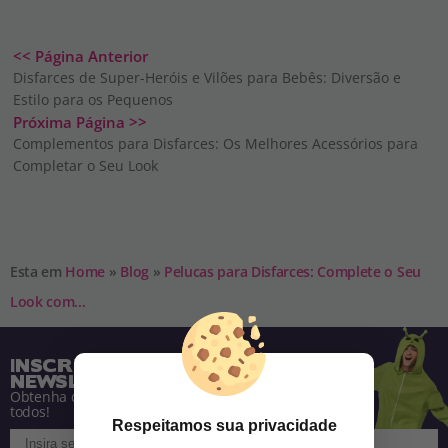
<< Página Anterior
Disfarces de Super-Heróis e Vilões para Bebês: Diversão e
Estilo para os Pequenos
Próxima Página >>
Complementos para Disfarces: Os Melhores Acessórios para
Completar o Seu Look
Esta em
Home
»
Blog
»
Pelucas para Disfarces: Complete o Seu
Look com...
INSCREVA-SE NA NOSSA
NEWSLETTER
Obtenha descontos e saiba de tudo antes de
todos!
Respeitamos sua privacidade