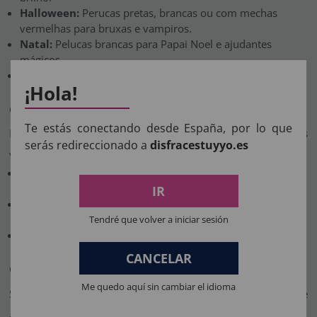
Halloween:
Perucas pretas, brancas ou com mechas
vermelhas para bruxas e vampiros.
Natal:
Pelucas brancas para Papai Noel e ajudantes
mágicos.
Festas Temáticas:
Dos anos 80 à era medieval, há
¡Hola!
perucas para todos os temas.
Cuidados com a Sua Peruca
Te estás conectando desde España, por lo que
Para manter sua peluca em ótimo estado e utilizá-la várias
serás redireccionado a
disfracestuyyo.es
vezes, siga estas dicas:
Armazenamento:
Guarde em embalagem original ou em
suporte próprio para evitar deformações.
IR
Limpeza:
Use água morna e sabão neutro. Deixe secar
naturalmente.
Tendré que volver a iniciar sesión
Penteado:
Utilize pentes largos e nunca aplique calor se a
peruca não for resistente.
CANCELAR
Onde Comprar Pelucas de Fantasia?
Me quedo aquí sin cambiar el idioma
Se está em busca de qualidade, variedade e bom preço, visite
a categoria de
pelucas para disfarces
no site Disfraces TuyYo.