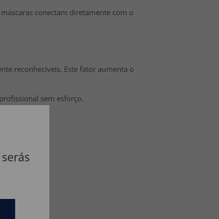
as máscaras conectam diretamente com o
nte reconhecíveis. Este fator aumenta o
rofissional sem esforço.
 serás