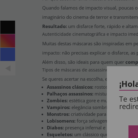
Quando falamos de impacto visual, poucas o
imaginário do cinema de terror e transmite
Resultado:
um disfarce forte, rápido e altam
Autenticidade cinematográfica e impacto imed
Muitas destas máscaras são inspiradas em pe
impacto: não precisas explicar o disfarce, 
Além disso, são ideais para quem quer
compr
Tipos de máscaras de assassinos mais procur
Se queres acertar na escolha, estes estilos n
¡Hol
Assassinos clássicos:
rostos frios que tr
Palhaços assassinos:
mistura perfeita ent
Te es
Zombies:
estética gore e muito realista.
redir
Vampiros:
elegância sombria e sedutora.
Monstros:
criatividade para um visual úni
Lobisomens:
força selvagem e impacto vis
Diabos:
presença infernal e marcante.
Esqueletos:
um clássico que nunca falha.