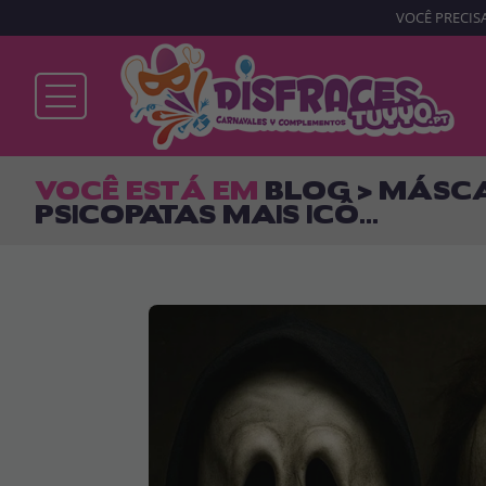
VOCÊ PRECISA
Já sou cliente
VOCÊ ESTÁ EM
BLOG > MÁSCA
PSICOPATAS MAIS ICÔ...
Lembrar-me
Esqueceu sua senha?
ENTRAR