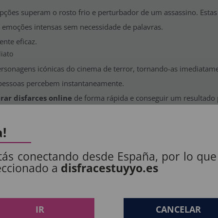
pções superam o rosto frio e perturbador de um assassino. Est
m emoções intensas sem necessidade de palavras.
ente eficaz.
iato
rsonagens icónicas do cinema de terror, tornando-as imediatame
as pessoas percebem instantaneamente.
ar disfarces online
de forma rápida e conseguir um resultado p
adas
unca falham:
a!
ansmitem medo puro.
re humor e terror.
tás conectando desde España, por lo que
eccionado a
disfracestuyyo.es
co.
ual.
IR
CANCELAR