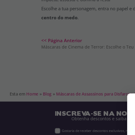
Escolhe a tua personagem, entra no papel e 
centro do medo
.
<< Página Anterior
Máscaras de Cinema de Terror: Escolhe o Teu 
Esta em
Home
»
Blog
»
Máscaras de Assassinos para Disfarces: E
INSCREVA-SE NA NOS
Obtenha descontos e saiba de 
Gostaria de receber descontos exclusivos, novi