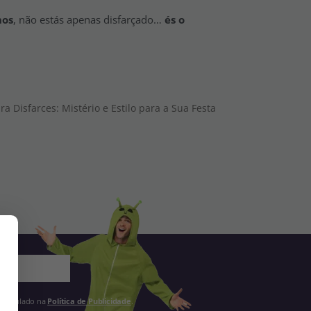
nos
, não estás apenas disfarçado…
és o
 Disfarces: Mistério e Estilo para a Sua Festa
 estipulado na
Política de Publicidade
.