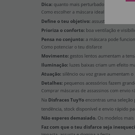
Dica:
quanto mais perturbador e reconhecível
Como escolher a máscara ideal
Define o teu objetivo:
assustar, impression
Prioriza o conforto:
boa ventilação e visibil
Pensa no conjunto:
a máscara pode funciona
Como potenciar o teu disfarce
Movimento:
gestos lentos aumentam a tens
Iluminação:
luzes baixas criam um efeito ma
Atuação:
silêncio ou voz grave aumentam o 
Detalhes:
pequenos acessórios fazem grande
Comprar máscaras de assassinos com envio r
Na
Disfraces TuyYo
encontras uma seleção
tendência, stock disponível e envio rápido 
Não esperes demasiado.
Os modelos mais 
Faz com que o teu disfarce seja inesquecí
Impacta, assusta e domina a festa