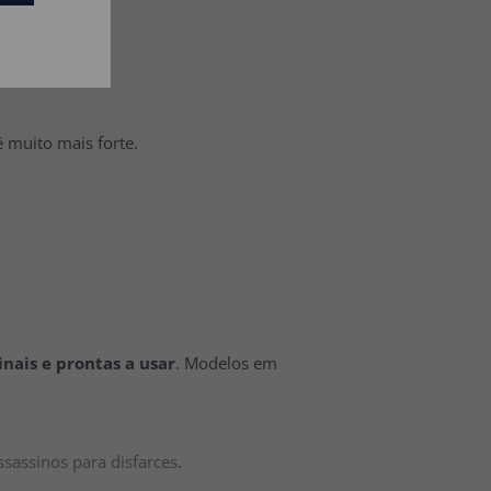
 muito mais forte.
inais e prontas a usar
. Modelos em
.
sassinos para disfarces
.