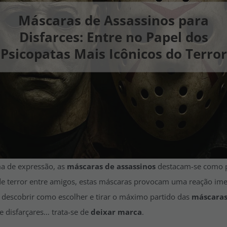
Máscaras de Assassinos para
Disfarces: Entre no Papel dos
Psicopatas Mais Icônicos do Terror
a de expressão, as
máscaras de assassinos
destacam-se como pr
e terror entre amigos, estas máscaras provocam uma reação ime
s descobrir como escolher e tirar o máximo partido das
máscaras 
e disfarçares… trata-se de
deixar marca
.