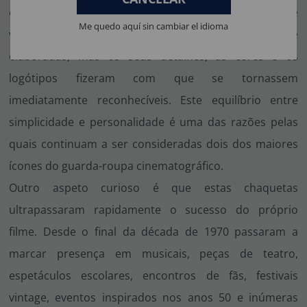
chaqueta preta dos T-Birds possuem uma identidade
Me quedo aquí sin cambiar el idioma
visual muito forte. Não são peças excessivamente
elaboradas, mas os seus detalhes, as cores e os
logótipos fizeram com que se tornassem
imediatamente reconhecíveis. Este equilíbrio entre
simplicidade e personalidade é uma das razões pelas
quais continuam a ser consideradas dois dos maiores
ícones do guarda-roupa cinematográfico.
Outro aspeto curioso é que estas chaquetas
ultrapassaram rapidamente o sucesso do próprio
filme. Desde o final da década de 1970 passaram a
marcar presença em musicais, peças de teatro,
espetáculos escolares, encontros de fãs, festivais
vintage, eventos inspirados nos anos 50 e inúmeras