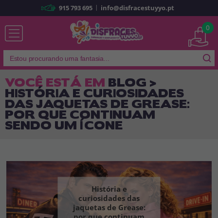
|
915 793 695
info@disfracestuyyo.pt
Já sou cliente
0
VOCÊ ESTÁ EM
BLOG >
HISTÓRIA E CURIOSIDADES
Lembrar-me
Esqueceu sua senha?
DAS JAQUETAS DE GREASE:
POR QUE CONTINUAM
ENTRAR
SENDO UM ÍCONE
É a minha primeira vez
Sou novo
História e
Ao criar uma conta em
disfracestuyyo.pt
, você poderá fazer suas
compras rapidamente em nossa loja virtual, verificar o status de seus
curiosidades das
pedidos e consultar suas operações anteriores.
jaquetas de Grease:
por que continuam