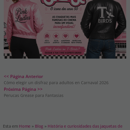
<< Página Anterior
Cómo elegir un disfraz para adultos en Carnaval 2026
Próxima Página >>
Perucas Grease para Fantasias
Esta em
Home
»
Blog
»
História e curiosidades das jaquetas de