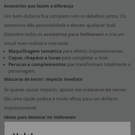
Acessórios que fazem a diferença
Um bom disfarce fica completo com os detalhes certos. Os
acessórios dão personalidade e elevam qualquer look.
Descobre todos os
acessórios para Halloween
e cria um
visual mais realista e marcante.
Maquilhagem temática
para efeitos impressionantes.
Capas, chapéus e luvas
para completar o look.
Perucas e complementos
que transformam totalmente a
personagem.
Máscaras de terror: impacto imediato
Se queres causar impacto, aposta nas
máscaras de terror
.
São uma opção prática e muito eficaz para um disfarce
impressionante.
Ideias para destacar no Halloween
Para te destacares, aposta na criatividade. Combina estilos,