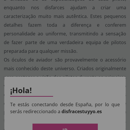
enquanto nos disfarces ajudam a criar uma
caracterização muito mais autêntica. Estes pequenos
detalhes fazem toda a diferença e conferem
personalidade ao uniforme, transmitindo a sensação
de fazer parte de uma verdadeira equipa de pilotos
preparada para qualquer missão.
Os óculos de aviador são provavelmente o acessório
mais conhecido deste universo. Criados originalmente
para proteger a visão dos pilotos durante os primeiros
voos militares, rapidamente se tornaram um símbolo
¡Hola!
da aviação. Atualmente continuam a ser um dos
complementos mais utilizados em qualquer fato de
Te estás conectando desde España, por lo que
serás redireccionado a
disfracestuyyo.es
piloto de combate, acrescentando um toque elegante e
facilmente reconhecível. Em conjunto com luvas,
chapas identificativas, cintos ou outros acessórios