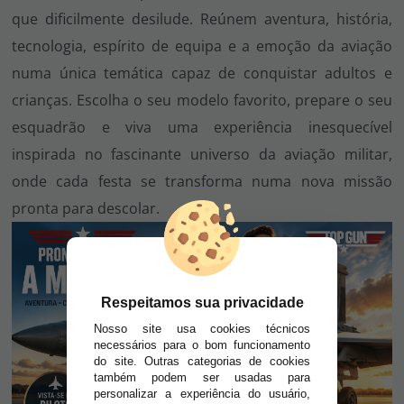
que dificilmente desilude. Reúnem aventura, história,
tecnologia, espírito de equipa e a emoção da aviação
numa única temática capaz de conquistar adultos e
crianças. Escolha o seu modelo favorito, prepare o seu
esquadrão e viva uma experiência inesquecível
inspirada no fascinante universo da aviação militar,
onde cada festa se transforma numa nova missão
pronta para descolar.
Respeitamos sua privacidade
Nosso site usa cookies técnicos
necessários para o bom funcionamento
do site. Outras categorias de cookies
também podem ser usadas para
personalizar a experiência do usuário,