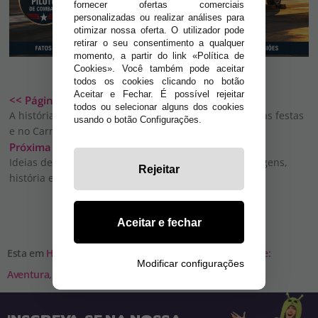
fornecer ofertas comerciais
personalizadas ou realizar análises para
otimizar nossa oferta. O utilizador pode
retirar o seu consentimento a qualquer
momento, a partir do link «Política de
Cookies». Você também pode aceitar
todos os cookies clicando no botão
Aceitar e Fechar. É possível rejeitar
<< Página Anterior
todos ou selecionar alguns dos cookies
A história dos disfarces religiosos e a sua presença nas festas
usando o botão Configurações.
e no Carnaval
Próxima Página >>
Ideias de disfarces medievais para crianças: personagens,
Rejeitar
história e aventuras
Aceitar e fechar
Esta em
Home
»
Blog
»
Fantasias de Pilotos de Combate:
Modificar configurações
Aventura, Esti...