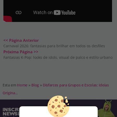
<< Página Anterior
Carnaval 2026: fantasias para brilhar em todos os desfiles
Próxima Página >>
Fantasias K-Pop: looks de idols, visual de palco e estilo urbano
Esta em
Home
»
Blog
»
Disfarces para Grupos e Escolas: Ideias
Origina...
INSCREVA-SE NA NOSSA
NEWSLETTER