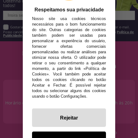
Obtenha descontos e saiba de tudo antes de
todos!
Respeitamos sua privacidade
Nosso site usa cookies técnicos
necessários para o bom funcionamento
Gostaria de receber descontos exclusivos, novidades e tendências por e-mail.
do site. Outras categorias de cookies
Posso cancelar a inscrição a qualquer momento, conforme estipulado na
Política de
Publicidade
.
também podem ser usadas para
personalizar a experiência do usuário,
fornecer ofertas comerciais
personalizadas ou realizar análises para
otimizar nossa oferta. O utilizador pode
retirar o seu consentimento a qualquer
momento, a partir do link «Política de
Cookies». Você também pode aceitar
todos os cookies clicando no botão
Aceitar e Fechar. É possível rejeitar
PRECISA DE AJUDA?
todos ou selecionar alguns dos cookies
915 793 695
usando o botão Configurações.
Horário de segunda a sexta das 10h às 14h e das 17h às 20h
Sábados das 10h às 14h.
info@disfracestuyyo.pt
Rejeitar
· Quem somos
· Condições de uso