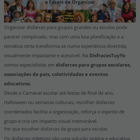
e Fáceis de Organizar
Vá em frente! Estávamos esperando por você.
CRIAR CONTA
Organizar disfarces para grupos grandes ou escolas pode
parecer complicado, mas com uma boa planificação e a
temática certa transforma-se numa experiência divertida,
visualmente impactante e acessível. Na
DisfracesTuyYo
somos especialistas em
disfarces para grupos escolares,
associações de pais, coletividades e eventos
educativos
.
Desde o Carnaval escolar até festas de final de ano,
Halloween ou semanas culturais, escolher disfarces
coordenados facilita a organização, reforça o espírito de
grupo e cria um impacto visual memorável.
Por que escolher disfarces de grupo para escolas
Os disfarces coletivos são uma solução prática e educativa,