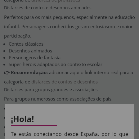
Disfarces de contos e desenhos animados
Perfeitos para os mais pequenos, especialmente na educação
infantil. Personagens conhecidos geram entusiasmo e maior
participação.
Contos clássicos
Desenhos animados
Personagens de fantasia
Super-heróis adaptados ao contexto escolar
👉 Recomendação:
adicionar aqui o link interno real para a
categoria de
disfarces de contos e desenhos
Disfarces para grupos grandes e associações
Para grupos numerosos como associações de pais,
coletividades ou comparsas, é fundamental escolher
¡Hola!
disfarces confortáveis, vistosos e fáceis de identificar à
distância.
Te estás conectando desde España, por lo que
Ideias de disfarces para grupos numerosos