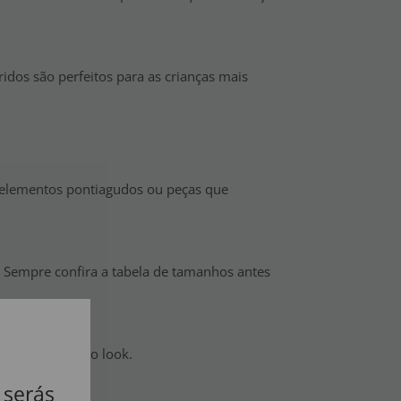
idos são perfeitos para as crianças mais
te elementos pontiagudos ou peças que
. Sempre confira a tabela de tamanhos antes
mo e diversão ao look.
 serás