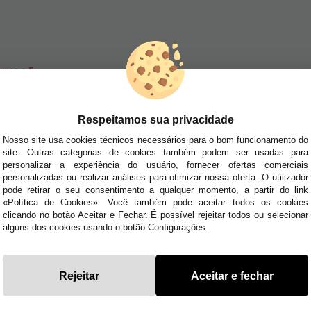
rme a F...
SA NEWSLETTER
Respeitamos sua privacidade
tudo antes de todos!
Nosso site usa cookies técnicos necessários para o bom funcionamento do
site. Outras categorias de cookies também podem ser usadas para
dades e tendências por e-mail. Posso cancelar a inscrição a qualquer momento, conforme
personalizar a experiência do usuário, fornecer ofertas comerciais
personalizadas ou realizar análises para otimizar nossa oferta. O utilizador
pode retirar o seu consentimento a qualquer momento, a partir do link
E AJUDA?
«Política de Cookies». Você também pode aceitar todos os cookies
· Quem somos
clicando no botão Aceitar e Fechar. É possível rejeitar todos ou selecionar
· Como comprar
alguns dos cookies usando o botão Configurações.
 sexta das 10h às 14h e das 17h às 20h Sábados das
· Envios e
Devoluções
uyyo.pt
· Blog
Rejeitar
Aceitar e fechar