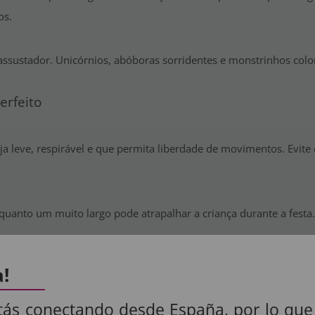
os.
ssustador. Unicórnios, abóboras sorridentes e monstrinhos color
erfeito
seja leve, respirável e que permita liberdade de movimentos. Evi
uanto um muito largo pode atrapalhar a criança durante a festa
a!
temáticas, pintura facial e outros acessórios para dar mais realis
tás conectando desde España, por lo que