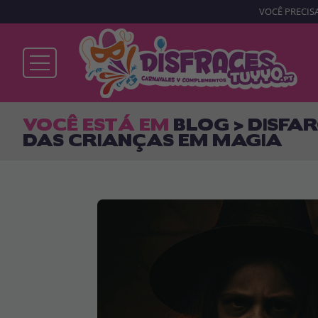
VOCÊ PRECISA
Já sou cliente
VOCÊ ESTÁ EM
BLOG > DISFA
DAS CRIANÇAS EM MAGIA
Lembrar-me
Esqueceu sua senha?
ENTRAR