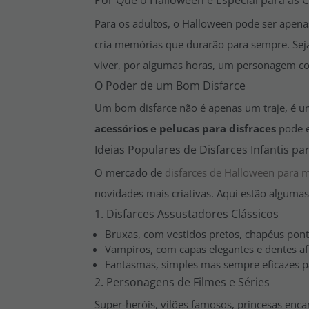
Por Que o Halloween é Especial para as 
Para os adultos, o Halloween pode ser apenas
cria memórias que durarão para sempre. Sej
viver, por algumas horas, um personagem c
O Poder de um Bom Disfarce
Um bom disfarce não é apenas um traje, é uma
acessórios e pelucas para disfraces
pode e
Ideias Populares de Disfarces Infantis p
O mercado de
disfarces de Halloween para 
novidades mais criativas. Aqui estão alguma
1. Disfarces Assustadores Clássicos
Bruxas, com vestidos pretos, chapéus pon
Vampiros, com capas elegantes e dentes af
Fantasmas, simples mas sempre eficazes p
2. Personagens de Filmes e Séries
Super-heróis, vilões famosos, princesas enc