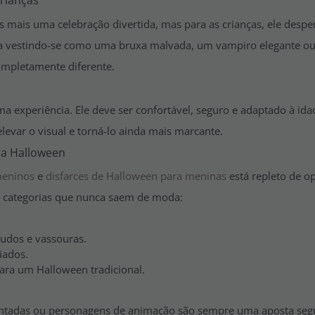
Crianças
 mais uma celebração divertida, mas para as crianças, ele despert
a vestindo-se como uma bruxa malvada, um vampiro elegante ou 
ompletamente diferente.
 experiência. Ele deve ser confortável, seguro e adaptado à idad
levar o visual e torná-lo ainda mais marcante.
ara Halloween
meninos
e
disfarces de Halloween para meninas
está repleto de op
s categorias que nunca saem de moda:
tudos e vassouras.
iados.
ara um Halloween tradicional.
antadas ou personagens de animação são sempre uma aposta segu