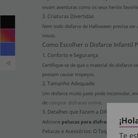
vivam aventuras como os seus heróis favorit
3. Criaturas Divertidas
Nem todo disfarce de Halloween precisa ser a
novas.
Como Escolher o Disfarce Infantil P
1. Conforto e Segurança
Certifique-se de que o material do disfarce 
possam causar tropeços.
2. Tamanho Adequado
Um disfarce muito justo pode incomodar, enq
de
comprar disfraces online
.
3. Detalhes que Fazem a Diferença
¡Hol
Adicione
pelucas para disfraces
, máscaras 
Pelucas e Acessórios: O Toque Final
Te es