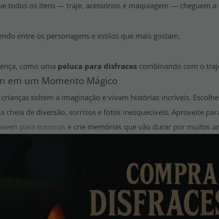
que todos os itens — traje, acessórios e maquiagem — cheguem a
hendo entre os personagens e estilos que mais gostam.
erença, como uma
peluca para disfraces
combinando com o traje
een em um Momento Mágico
crianças soltem a imaginação e vivam histórias incríveis. Escolher
ta cheia de diversão, sorrisos e fotos inesquecíveis. Aproveite pa
loween para meninas
e crie memórias que vão durar por muitos a