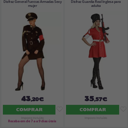
Disfraz General Fuerzas Armadas Sexy
Disfraz Guardia Real Inglesa para
mujer
adulta
43
35
,20€
,57€
COMPRAR
COMPRAR
Imposto Incluído
Imposto Incluído
Receba em de 7 a a 9 dias úteis