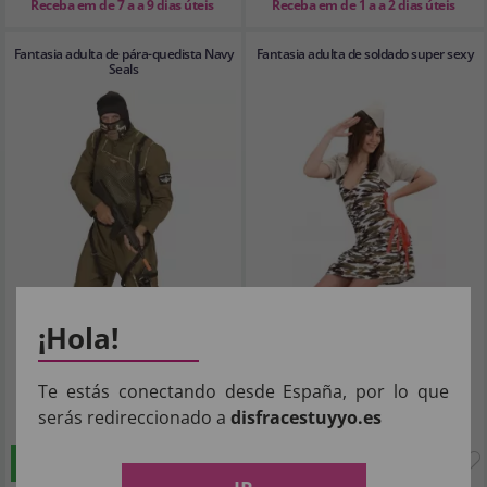
Receba em de 7 a a 9 dias úteis
Receba em de 1 a a 2 dias úteis
Fantasia adulta de pára-quedista Navy
Fantasia adulta de soldado super sexy
Seals
¡Hola!
Te estás conectando desde España, por lo que
40
12
serás redireccionado a
disfracestuyyo.es
,65€
,19€
COMPRAR
COMPRAR