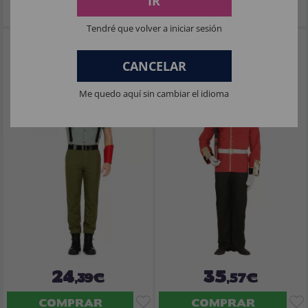
IR
Imposto Incluído
Imposto Incluído
Tendré que volver a iniciar sesión
Fantasia de Legionário Espanhol para
Fantasia de luxo para adultos da
Adultos
Guarda Real Inglesa
CANCELAR
Me quedo aquí sin cambiar el idioma
24
35
,39€
,57€
COMPRAR
COMPRAR