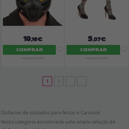
10
5
,16€
,07€
COMPRAR
COMPRAR
Imposto Incluído
Imposto Incluído
1
2
Disfarces de soldados para festas e Carnaval
Nesta categoria encontrarás uma ampla seleção de