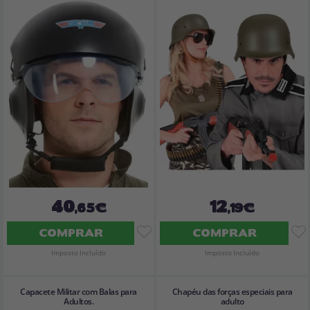
40
12
,65€
,19€
COMPRAR
COMPRAR
Imposto Incluído
Imposto Incluído
Capacete Militar com Balas para
Chapéu das forças especiais para
Adultos.
adulto