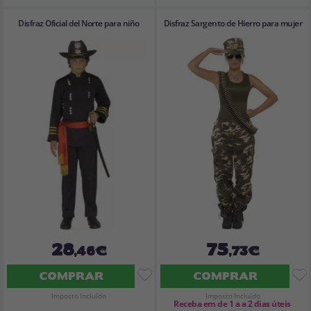
Disfraz Oficial del Norte para niño
Disfraz Sargento de Hierro para mujer
28
75
,46€
,73€
COMPRAR
COMPRAR
Imposto Incluído
Imposto Incluído
Receba em de 1 a a 2 dias úteis