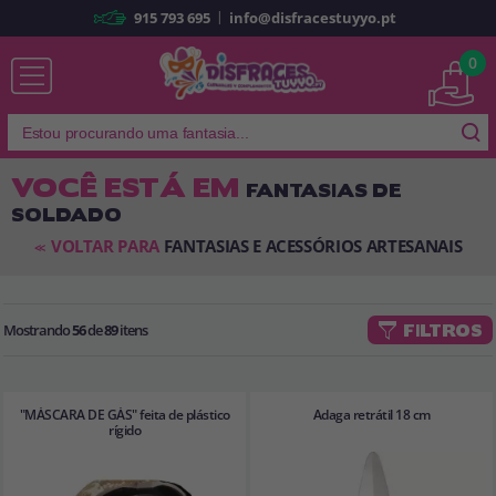
|
915 793 695
info@disfracestuyyo.pt
Já sou cliente
0
VOCÊ ESTÁ EM
FANTASIAS DE
SOLDADO
Lembrar-me
Esqueceu sua senha?
VOLTAR PARA
FANTASIAS E ACESSÓRIOS ARTESANAIS
<<
ENTRAR
Mostrando
56
de
89
itens
FILTROS
É a minha primeira vez
Sou novo
"MÁSCARA DE GÁS" feita de plástico
Adaga retrátil 18 cm
Ao criar uma conta em
disfracestuyyo.pt
, você poderá fazer suas
rígido
compras rapidamente em nossa loja virtual, verificar o status de seus
pedidos e consultar suas operações anteriores.