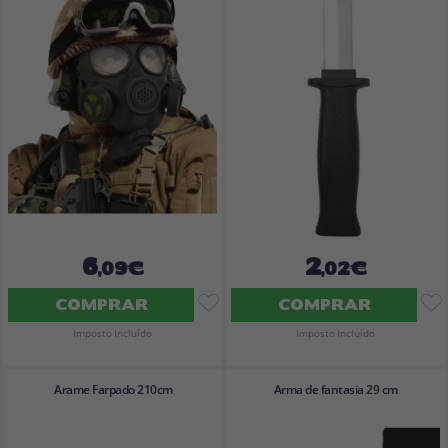
Vá em frente! Estávamos esperando por você.
CRIAR CONTA
6
2
,09€
,02€
COMPRAR
COMPRAR
Imposto Incluído
Imposto Incluído
Arame Farpado 210cm
Arma de fantasia 29 cm