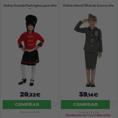
Disfraz Guardia Real Inglesa para niña
Disfraz infantil Oficial de Guerra niña
^
20
39
,32€
,14€
COMPRAR
COMPRAR
Imposto Incluído
Imposto Incluído
Receba em de 1 a a 2 dias úteis