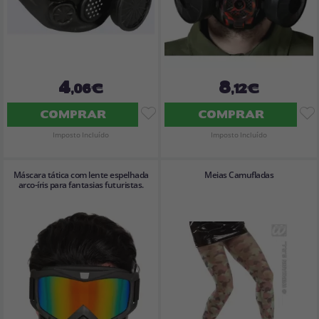
4
8
,06€
,12€
COMPRAR
COMPRAR
Imposto Incluído
Imposto Incluído
Máscara tática com lente espelhada
Meias Camufladas
arco-íris para fantasias futuristas.