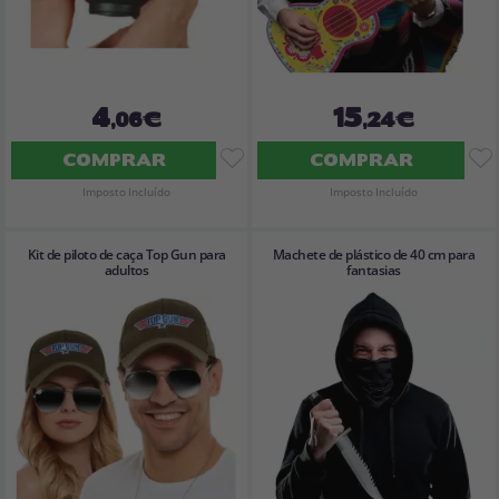
4
15
,06€
,24€
COMPRAR
COMPRAR
Imposto Incluído
Imposto Incluído
Kit de piloto de caça Top Gun para
Machete de plástico de 40 cm para
adultos
fantasias