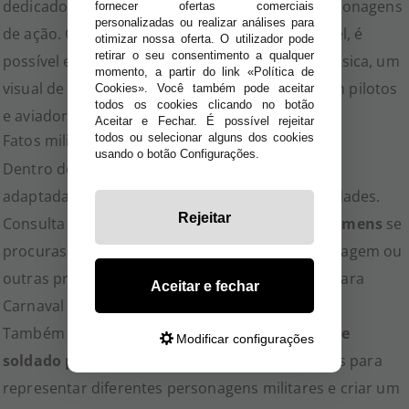
dedicados a profissões, forças especiais ou personagens
fornecer ofertas comerciais
personalizadas ou realizar análises para
de ação. Graças à variedade de estilos disponível, é
otimizar nossa oferta. O utilizador pode
retirar o seu consentimento a qualquer
possível escolher entre uma imagem militar clássica, um
momento, a partir do link «Política de
visual de combate ou um uniforme inspirado em pilotos
Cookies». Você também pode aceitar
todos os cookies clicando no botão
e aviadores.
Aceitar e Fechar. É possível rejeitar
Fatos militares para homem e mulher
todos ou selecionar alguns dos cookies
usando o botão Configurações.
Dentro desta seleção encontrarás alternativas
adaptadas a diferentes estilos, personagens e idades.
Rejeitar
Consulta os nossos
disfarces militares para homens
se
procuras uniformes de soldado, fatos de camuflagem ou
outras propostas relacionadas com o exército para
Aceitar e fechar
Carnaval e festas temáticas.
Também podes descobrir os nossos
disfarces de
Modificar configurações
soldado para mulher
, com modelos concebidos para
representar diferentes personagens militares e criar um