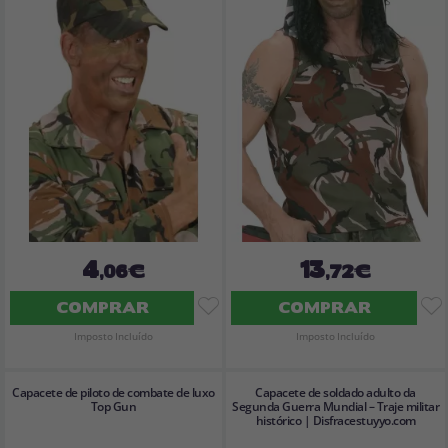
4
13
,06€
,72€
COMPRAR
COMPRAR
Imposto Incluído
Imposto Incluído
Capacete de piloto de combate de luxo
Capacete de soldado adulto da
Top Gun
Segunda Guerra Mundial – Traje militar
histórico | Disfracestuyyo.com