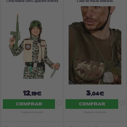
Cinto Militar com Capacete Infantil
Colar de Placas Militares.
12
3
,19€
,04€
COMPRAR
COMPRAR
Imposto Incluído
Imposto Incluído