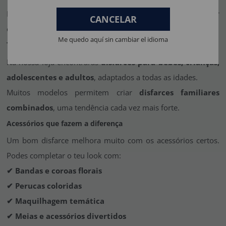
Este tipo de disfarces gera impacto visual e torna qualquer
CANCELAR
evento muito mais divertido.
Me quedo aquí sin cambiar el idioma
Tamanhos para toda a família
Na nossa loja encontrarás
disfarces para bebés, crianças,
adolescentes e adultos
, adaptados a todas as idades.
Muitos modelos permitem criar
disfarces familiares
combinados
, uma tendência cada vez mais forte.
Acessórios que fazem a diferença
Um bom disfarce melhora muito com os acessórios certos.
Podes completar o teu look com:
✔ Bandas e coroas florais
✔ Perucas coloridas
✔ Maquilhagem temática
✔ Meias e acessórios divertidos