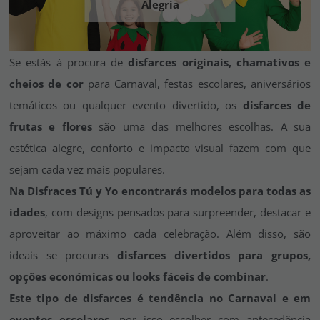
Alegria
Vá em frente! Estávamos esperando por você.
CRIAR CONTA
Se estás à procura de
disfarces originais, chamativos e
cheios de cor
para Carnaval, festas escolares, aniversários
temáticos ou qualquer evento divertido, os
disfarces de
frutas e flores
são uma das melhores escolhas. A sua
estética alegre, conforto e impacto visual fazem com que
sejam cada vez mais populares.
Na Disfraces Tú y Yo encontrarás modelos para todas as
idades
, com designs pensados para surpreender, destacar e
aproveitar ao máximo cada celebração. Além disso, são
ideais se procuras
disfarces divertidos para grupos,
opções económicas ou looks fáceis de combinar
.
Este tipo de disfarces é tendência no Carnaval e em
eventos escolares
, por isso escolher com antecedência