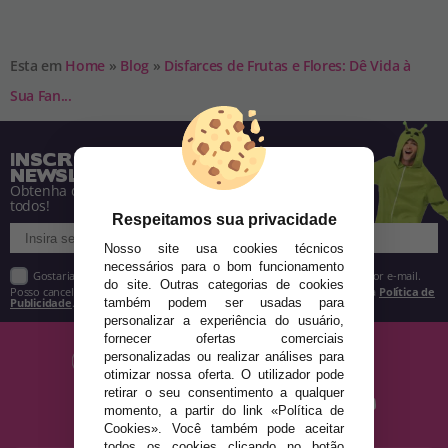
Esta em
Home
»
Blog
»
Disfarces de Frutas e Flores: Dê Vida à
Sua Fan...
INSCREVA-SE NA NOSSA
NEWSLETTER
Obtenha descontos e saiba de tudo antes de
todos!
Respeitamos sua privacidade
Nosso site usa cookies técnicos
necessários para o bom funcionamento
Gostaria de receber descontos exclusivos, novidades e tendências por e-mail.
do site. Outras categorias de cookies
Posso cancelar a inscrição a qualquer momento, conforme estipulado na
Política de
também podem ser usadas para
Publicidade
.
personalizar a experiência do usuário,
fornecer ofertas comerciais
personalizadas ou realizar análises para
otimizar nossa oferta. O utilizador pode
retirar o seu consentimento a qualquer
momento, a partir do link «Política de
Cookies». Você também pode aceitar
todos os cookies clicando no botão