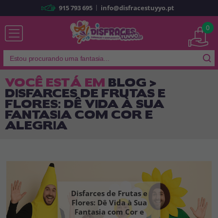
|
915 793 695
info@disfracestuyyo.pt
Já sou cliente
0
VOCÊ ESTÁ EM
BLOG >
DISFARCES DE FRUTAS E
Lembrar-me
Esqueceu sua senha?
FLORES: DÊ VIDA À SUA
FANTASIA COM COR E
ENTRAR
ALEGRIA
É a minha primeira vez
Sou novo
Ao criar uma conta em
disfracestuyyo.pt
, você poderá fazer suas
Disfarces de Frutas e
compras rapidamente em nossa loja virtual, verificar o status de seus
Flores: Dê Vida à Sua
pedidos e consultar suas operações anteriores.
Fantasia com Cor e