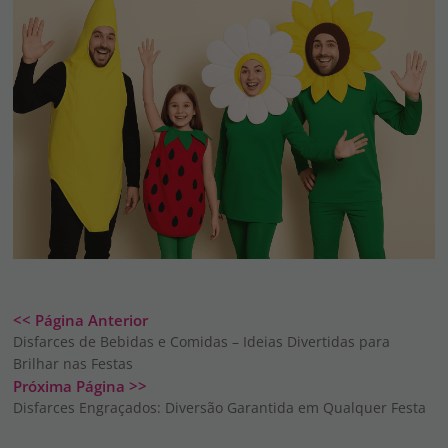
<< Página Anterior
Disfarces de Bebidas e Comidas – Ideias Divertidas para
Brilhar nas Festas
Próxima Página >>
Disfarces Engraçados: Diversão Garantida em Qualquer Festa