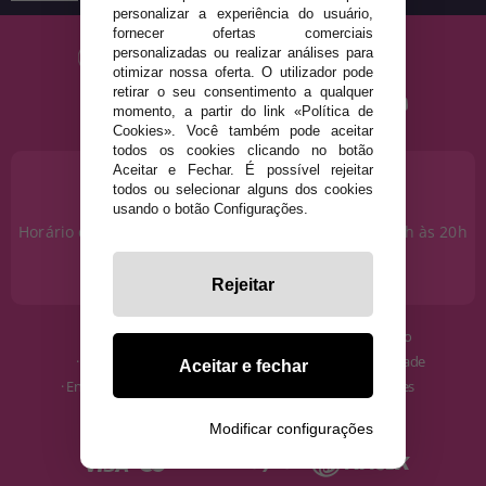
personalizar a experiência do usuário,
fornecer ofertas comerciais
personalizadas ou realizar análises para
otimizar nossa oferta. O utilizador pode
retirar o seu consentimento a qualquer
momento, a partir do link «Política de
Cookies». Você também pode aceitar
todos os cookies clicando no botão
Aceitar e Fechar. É possível rejeitar
PRECISA DE AJUDA?
todos ou selecionar alguns dos cookies
915 793 695
usando o botão Configurações.
Horário de segunda a sexta das 10h às 14h e das 17h às 20h
Sábados das 10h às 14h.
info@disfracestuyyo.pt
Rejeitar
· Quem somos
· Condições de uso
· Como comprar
· Política de Privacidade
Aceitar e fechar
· Envios e Devoluções
· Política de Cookies
· Blog
· Aviso Legal
Modificar configurações