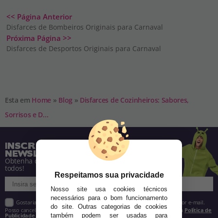
<< Página Anterior
Disfarces de Bombeiros Originais para Carnaval
Próxima Página >>
Disfarces de Desportos Originais para Carnaval
Esta em
Home
»
Blog
»
Disfarces de Cozinheiros: Sabores,
Sorrisos e D...
INSCREVA-SE NA NOSSA
NEWSLETTER
Obtenha descontos e saiba de tudo antes de
todos!
Respeitamos sua privacidade
Nosso site usa cookies técnicos
necessários para o bom funcionamento
Gostaria de receber descontos exclusivos, novidades e tendências por e-mail.
do site. Outras categorias de cookies
Posso cancelar a inscrição a qualquer momento, conforme estipulado na
Política de
também podem ser usadas para
Publicidade
.