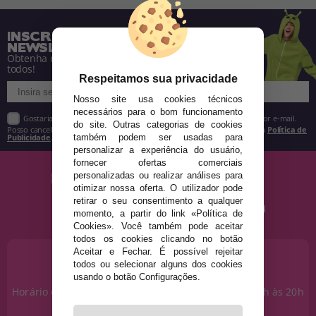
INSCREVA-SE NA NOSSA
NEWSLETTER
Obtenha descontos e saiba de tudo antes de
todos!
Respeitamos sua privacidade
Nosso site usa cookies técnicos
necessários para o bom funcionamento
Gostaria de receber descontos exclusivos, novidades e tendências por e-mail.
do site. Outras categorias de cookies
Posso cancelar a inscrição a qualquer momento, conforme estipulado na
Política de
também podem ser usadas para
Publicidade
.
personalizar a experiência do usuário,
fornecer ofertas comerciais
personalizadas ou realizar análises para
otimizar nossa oferta. O utilizador pode
retirar o seu consentimento a qualquer
momento, a partir do link «Política de
Cookies». Você também pode aceitar
todos os cookies clicando no botão
Aceitar e Fechar. É possível rejeitar
PRECISA DE AJUDA?
todos ou selecionar alguns dos cookies
915 793 695
usando o botão Configurações.
Horário de segunda a sexta das 10h às 14h e das 17h às 20h
Sábados das 10h às 14h.