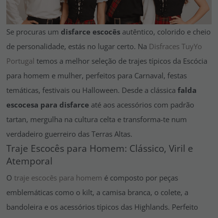
Vá em frente! Estávamos esperando por você.
CRIAR CONTA
Se procuras um
disfarce escocês
autêntico, colorido e cheio
de personalidade, estás no lugar certo. Na
Disfraces TuyYo
Portugal
temos a melhor seleção de trajes típicos da Escócia
para homem e mulher, perfeitos para Carnaval, festas
temáticas, festivais ou Halloween. Desde a clássica
falda
escocesa para disfarce
até aos acessórios com padrão
tartan, mergulha na cultura celta e transforma-te num
verdadeiro guerreiro das Terras Altas.
Traje Escocês para Homem: Clássico, Viril e
Atemporal
O
traje escocês para homem
é composto por peças
emblemáticas como o kilt, a camisa branca, o colete, a
bandoleira e os acessórios típicos das Highlands. Perfeito