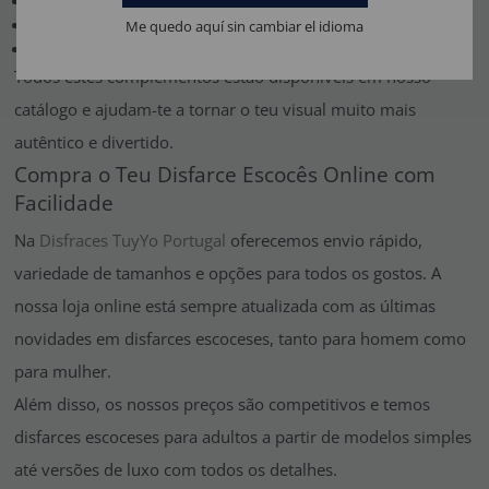
Espadas ou escudos de plástico
Gaitas de foles decorativas
Me quedo aquí sin cambiar el idioma
Perucas com cabelos ruivos encaracolados
Todos estes complementos estão disponíveis em nosso
catálogo e ajudam-te a tornar o teu visual muito mais
autêntico e divertido.
Compra o Teu Disfarce Escocês Online com
Facilidade
Na
Disfraces TuyYo Portugal
oferecemos envio rápido,
variedade de tamanhos e opções para todos os gostos. A
nossa loja online está sempre atualizada com as últimas
novidades em disfarces escoceses, tanto para homem como
para mulher.
Além disso, os nossos preços são competitivos e temos
disfarces escoceses para adultos a partir de modelos simples
até versões de luxo com todos os detalhes.