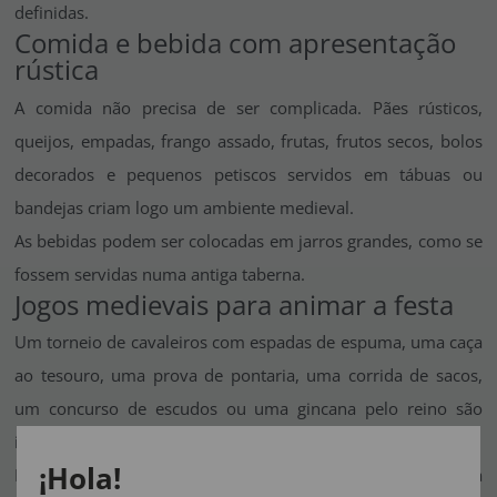
definidas.
Comida e bebida com apresentação
rústica
A comida não precisa de ser complicada. Pães rústicos,
queijos, empadas, frango assado, frutas, frutos secos, bolos
decorados e pequenos petiscos servidos em tábuas ou
bandejas criam logo um ambiente medieval.
As bebidas podem ser colocadas em jarros grandes, como se
fossem servidas numa antiga taberna.
Jogos medievais para animar a festa
Um torneio de cavaleiros com espadas de espuma, uma caça
ao tesouro, uma prova de pontaria, uma corrida de sacos,
um concurso de escudos ou uma gincana pelo reino são
ideias que funcionam muito bem.
¡Hola!
Para crianças, pode criar uma história simples: o rei perdeu a