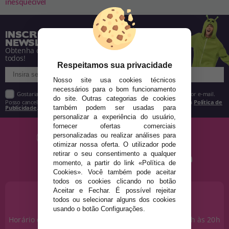
inesquecível
INSCREVA-SE NA NOSSA
NEWSLETTER
Obtenha descontos e saiba de tudo antes de
todos!
Respeitamos sua privacidade
Nosso site usa cookies técnicos
necessários para o bom funcionamento
Gostaria de receber descontos exclusivos, novidades e tendências por e-mail.
do site. Outras categorias de cookies
Posso cancelar a inscrição a qualquer momento, conforme estipulado na
Política de
Publicidade
.
também podem ser usadas para
personalizar a experiência do usuário,
fornecer ofertas comerciais
personalizadas ou realizar análises para
otimizar nossa oferta. O utilizador pode
retirar o seu consentimento a qualquer
momento, a partir do link «Política de
Cookies». Você também pode aceitar
todos os cookies clicando no botão
Aceitar e Fechar. É possível rejeitar
PRECISA DE AJUDA?
todos ou selecionar alguns dos cookies
915 793 695
usando o botão Configurações.
Horário de segunda a sexta das 10h às 14h e das 17h às 20h
Sábados das 10h às 14h.