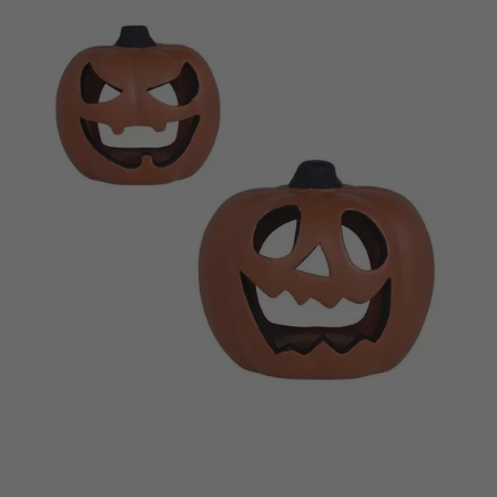
Vá em frente! Estávamos esperando por você.
CRIAR CONTA