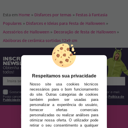
Esta em
Home
»
Disfarces por temas
»
Festas à Fantasia
Populares
»
Disfarces e Ideias para Festa de Halloween
»
Acessórios de Halloween
»
Decoração de festa de Halloween
»
Abóboras de cerâmica sortidas 12x9 cm
INSCREVA-SE NA NOSSA
NEWSLETTER
Obtenha descontos e saiba de tudo antes de
todos!
Respeitamos sua privacidade
Nosso site usa cookies técnicos
necessários para o bom funcionamento
Gostaria de receber descontos exclusivos, novidades e tendências por e-mail.
do site. Outras categorias de cookies
Posso cancelar a inscrição a qualquer momento, conforme estipulado na
Política de
Publicidade
.
também podem ser usadas para
personalizar a experiência do usuário,
fornecer ofertas comerciais
personalizadas ou realizar análises para
otimizar nossa oferta. O utilizador pode
retirar o seu consentimento a qualquer