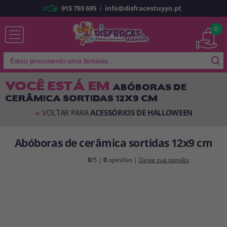
|
915 793 695
info@disfracestuyyo.pt
Já sou cliente
0
VOCÊ ESTÁ EM
ABÓBORAS DE
CERÂMICA SORTIDAS 12X9 CM
Lembrar-me
Esqueceu sua senha?
VOLTAR PARA
ACESSÓRIOS DE HALLOWEEN
<<
ENTRAR
Abóboras de cerâmica sortidas 12x9 cm
É a minha primeira vez
0
/5 |
0
opiniões |
Deixe sua opinião
Sou novo
Ao criar uma conta em
disfracestuyyo.pt
, você poderá fazer suas
compras rapidamente em nossa loja virtual, verificar o status de seus
pedidos e consultar suas operações anteriores.