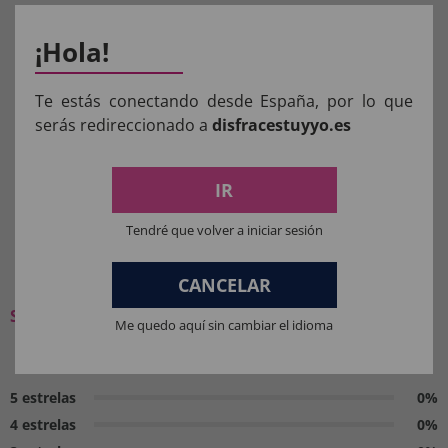
¡Hola!
Aviso:
Todos os produtos destinados a crianças
menores de 36 meses devem ser supervisionados
Te estás conectando desde España, por lo que
serás redireccionado a
disfracestuyyo.es
por um adulto.
Manter longe do fogo.
IR
Tendré que volver a iniciar sesión
O QUE OS NOSSOS CLIENTES
PENSAM:
CANCELAR
Seja o primeiro a deixar a sua opinião
Me quedo aquí sin cambiar el idioma
0 / 5
5 estrelas
0%
4 estrelas
0%