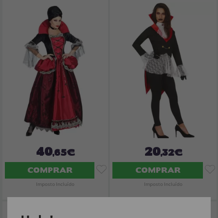
40
20
,65€
,32€
COMPRAR
COMPRAR
Imposto Incluído
Imposto Incluído
Disfraz vampiresa de terciopelo
Fantasia de condessa vampira