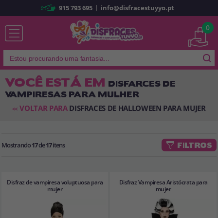
|
915 793 695
info@disfracestuyyo.pt
Já sou cliente
0
VOCÊ ESTÁ EM
DISFARCES DE
VAMPIRESAS PARA MULHER
Lembrar-me
Esqueceu sua senha?
VOLTAR PARA
DISFRACES DE HALLOWEEN PARA MUJER
<<
ENTRAR
Mostrando
17
de
17
itens
FILTROS
É a minha primeira vez
Sou novo
Disfraz de vampiresa voluptuosa para
Disfraz Vampiresa Aristócrata para
Ao criar uma conta em
disfracestuyyo.pt
, você poderá fazer suas
mujer
mujer
compras rapidamente em nossa loja virtual, verificar o status de seus
pedidos e consultar suas operações anteriores.