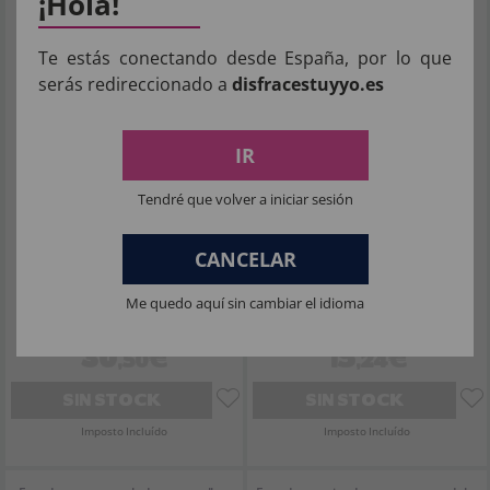
¡Hola!
granate para mujer
SteamPunk.
Te estás conectando desde España, por lo que
serás redireccionado a
disfracestuyyo.es
IR
Tendré que volver a iniciar sesión
CANCELAR
Me quedo aquí sin cambiar el idioma
30
15
,50€
,24€
SIN STOCK
SIN STOCK
Imposto Incluído
Imposto Incluído