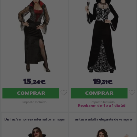
Vá em frente! Estávamos esperando por você.
CRIAR CONTA
15
19
,24€
,31€
COMPRAR
COMPRAR
Imposto Incluído
Imposto Incluído
Receba em de -1 a a 1 dia útil
Disfraz Vampiresa infernal para mujer
Fantasia adulta elegante de vampira